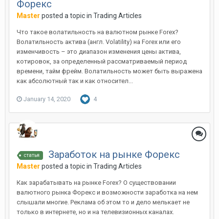
Форекс
Master
posted a topic in
Trading Articles
Что такое волатильность на валютном рынке Forex?
Волатильность актива (англ. Volatility) на Forex или его
изменчивость – это диапазон изменения цены актива,
котировок, за определенный рассматриваемый период
времени, тайм фрейм. Волатильность может быть выражена
как абсолютный так и как относител...
January 14, 2020
4
Заработок на рынке Форекс
статья
Master
posted a topic in
Trading Articles
Как зарабатывать на рынке Forex? О существовании
валютного рынка Форекс и возможности заработка на нем
слышали многие. Реклама об этом то и дело мелькает не
только в интернете, но и на телевизионных каналах.