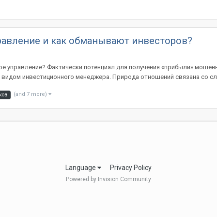
равление и как обманывают инвесторов?
 управление? Фактически потенциал для получения «прибыли» мошенни
д видом инвестиционного менеджера. Природа отношений связана со сле
(and 7 more)
ков
Language
Privacy Policy
Powered by Invision Community