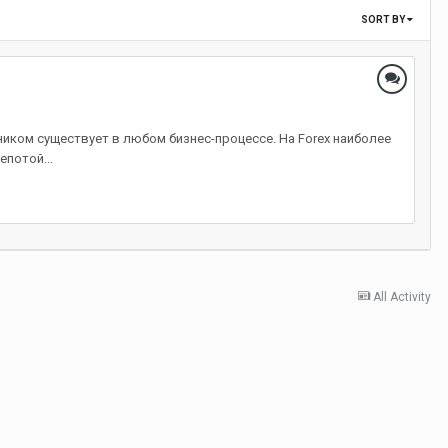
SORT BY
ком существует в любом бизнес-процессе. На Forex наиболее
потой...
All Activity