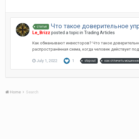
Что такое доверительное уп
статья
Le_Brizz
posted a topic in
Trading Articles
Как обманывают инвесторов? Что такое доверительное
распространённая схема, когда человек действует по
July 1, 2022
1
stop out
как отличить мошенни
Home
Search