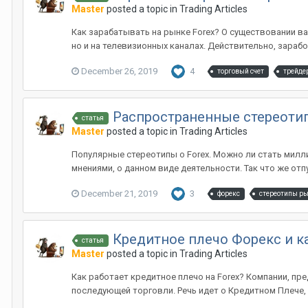
Master
posted a topic in
Trading Articles
Как зарабатывать на рынке Forex? О существовании ва
но и на телевизионных каналах. Действительно, зарабо
December 26, 2019
4
торговый счет
трейде
Распространенные стереоти
статья
Master
posted a topic in
Trading Articles
Популярные стереотипы о Forex. Можно ли стать милл
мнениями, о данном виде деятельности. Так что же от
December 21, 2019
3
форекс
стереотипы ры
Кредитное плечо Форекс и ка
статья
Master
posted a topic in
Trading Articles
Как работает кредитное плечо на Forex? Компании, пр
последующей торговли. Речь идет о Кредитном Плече, в