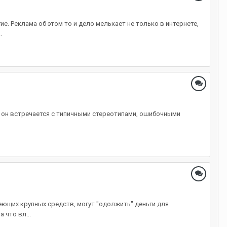
. Реклама об этом то и дело мелькает не только в интернете,
.
, он встречается с типичными стереотипами, ошибочными
еющих крупных средств, могут "одолжить" деньги для
 что вл...