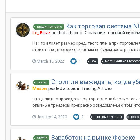
Как торговая система N
кредитное плечо
Le_Brizz
posted a topic in
Описание торговой систе
На что влияет размер кредитного плеча при торговле ч
этой статье, поэтому сейчас мы не будем заострять на 
March 15, 2022
1
nox
маржинальная торгов
Стоит ли выжидать, когда уб
статья
Master
posted a topic in
Trading Articles
Что делать с просадкой при торговле на Форекс Если
опытные трейдеры прекрасно осведомлены о том, что 
January 14, 2020
2
торговые сигналы
торго
Заработок на рынке Форекс
статья