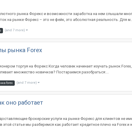
лютного рынка Форекс и возможности заработка на нем слышали многие
ток на рынке Форекс – это не фейк, это абсолютная реальность. Для м..
(and 7 more)
р
пы рынка Forex
ионером торгуя на Форекс Когда человек начинает изучать рынок Forex
пугивает множество новичков? Постараемся разобраться:...
(and 7 more)
нка forex
к оно работает
едоставляющие брокерские услуги на рынке Форекс для клиентов не им
 этой статье мы разберемся как работает кредитное плечо на Forex и на