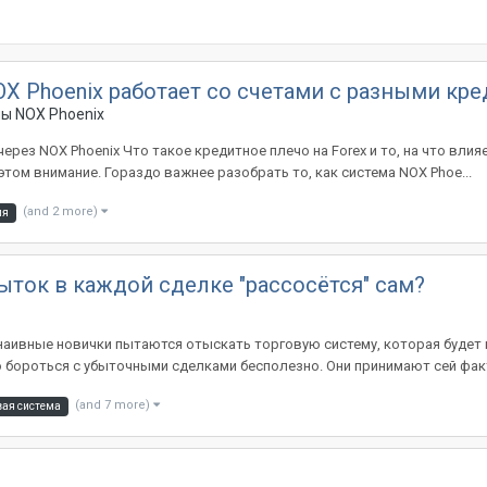
OX Phoenix работает со счетами с разными к
мы NOX Phoenix
ерез NOX Phoenix Что такое кредитное плечо на Forex и то, на что вли
этом внимание. Гораздо важнее разобрать то, как система NOX Phoe...
(and 2 more)
ля
ыток в каждой сделке "рассосётся" сам?
 наивные новички пытаются отыскать торговую систему, которая будет
бороться с убыточными сделками бесполезно. Они принимают сей факт 
(and 7 more)
вая система