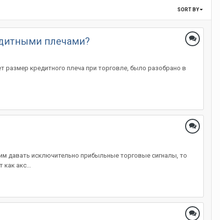
SORT BY
редитными плечами?
яет размер кредитного плеча при торговле, было разобрано в
 им давать исключительно прибыльные торговые сигналы, то
как акс...