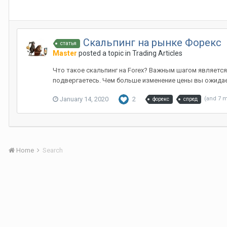
Скальпинг на рынке Форекс
статья
Master
posted a topic in
Trading Articles
Что такое скальпинг на Forex? Важным шагом являетс
подвергаетесь. Чем больше изменение цены вы ожидае
January 14, 2020
2
(and 7 
форекс
спред
Home
Search