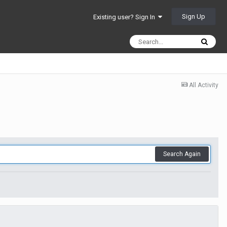
Sign Up
Existing user? Sign In
All Activity
Search Again