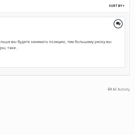
SORT BY
ольше вы будете занимать позицию, тем большему риску вы
ы, таки...
All Activity