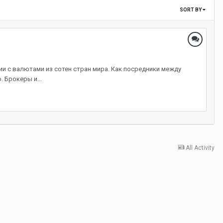
SORT BY
и с валютами из сотен стран мира. Как посредники между
 Брокеры и...
All Activity