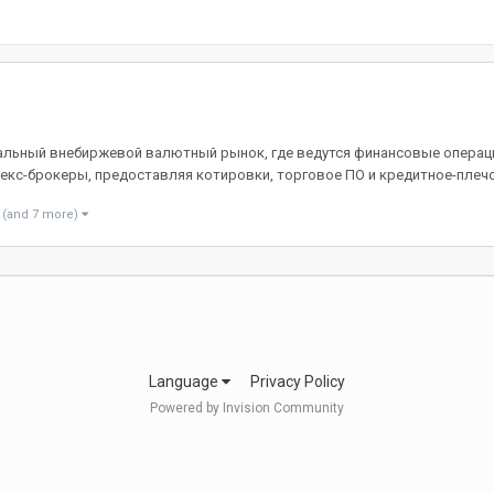
альный внебиржевой валютный рынок, где ведутся финансовые операци
с-брокеры, предоставляя котировки, торговое ПО и кредитное-плечо.
(and 7 more)
Language
Privacy Policy
Powered by Invision Community