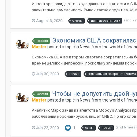
Инвесторы ожидают выхода данных о занятости в США
значительно замедлилось. Рынок также следит за Конгр
August 3, 2020
(and 7 
отчеты
данные о занятости
Экономика США сократилась
новости
Master
posted a topic in
News from the world of finan
Экономика США во втором квартале сократилась на бе
времен Великой депрессии, поскольку эпидемия корон
July 30, 2020
кризис
федеральная резервная система
Чтобы не допустить двойну
новости
Master
posted a topic in
News from the world of finan
Аналитик Марк Занди из агентства Moody’s Analytics 
заболевания коронавирусом, пишет CNBC. По его слов
July 22, 2020
1
(and 6 more
сенат
трамп