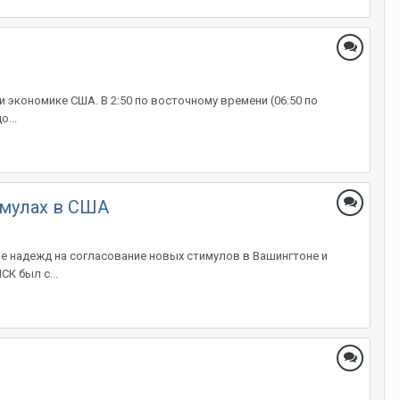
 экономике США. В 2:50 по восточному времени (06:50 по
...
имулах в США
не надежд на согласование новых стимулов в Вашингтоне и
К был с...