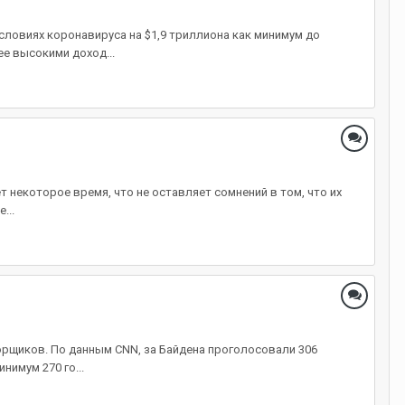
ловиях коронавируса на $1,9 триллиона как минимум до
е высокими доход...
 некоторое время, что не оставляет сомнений в том, что их
...
рщиков. По данным CNN, за Байдена проголосовали 306
имум 270 го...