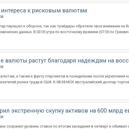
а интереса к рисковым валютам
ce
оллар перешел к обороне, так как трейдеры обратили свое внимание на
ических данных. В 03:05 утра по восточному времени (07:05 по Гринвич.
е валюты растут благодаря надеждам на вос
ce
алютам, а также к фунту стерлингов в понедельник после укрепления 
зателей рынка труда в США. К 08:38 МСК австралийский доллар торгова
рил экстренную скупку активов на 600 млрд е
ce
нк сохранил уровень ставок по итогам заседания в четверг и объявил