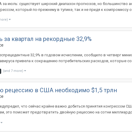
 за июль: существует широкий диапазон прогнозов, но большинство а
ессом, который по-прежнему в тупике, так и не придя к компромиссу от
more)
 за квартал на рекордные 32,9%
ce
спрецедентные 32,9% в годовом исчислении, сообщило в четверг мини
авируса привела к сокращению потребительских расходов, которые сос
(and 7 more)
ю рецессию в США необходимо $1,5 трлн
ce
предупредил, что сейчас крайне важно добиться принятия конгрессом С
ам, это поможет предотвратить двойную рецессию на сотни миллиардо
)