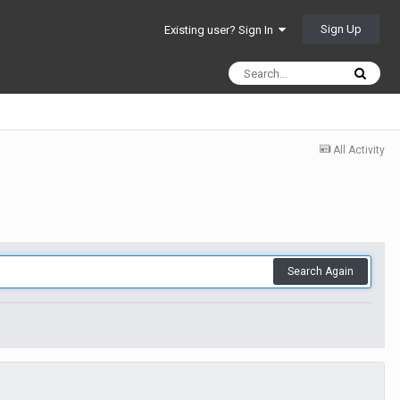
Sign Up
Existing user? Sign In
All Activity
Search Again