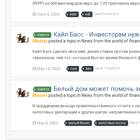
(PEPP) на 600 миллиардов евро до 1,35 триллиона евро
June 4, 2020
(and 5 more)
евро
ецб
Кайл Басс - Инвесторам ну
новости
Master
posted a topic in
News from the world of finan
Кайл Басс сделал свое имя, делая ставки против рынк
серьезным, чем тот, который был во время Великого фи
May 14, 2020
(and 7 more)
сша
ввп
Белый дом может помочь эк
новости
Master
posted a topic in
News from the world of finan
В преддверии выхода правительственного отчета о си
налоговых деклараций и других шагов, направленных 
May 8, 2020
(and 
малый бизнес
налоговые льготы