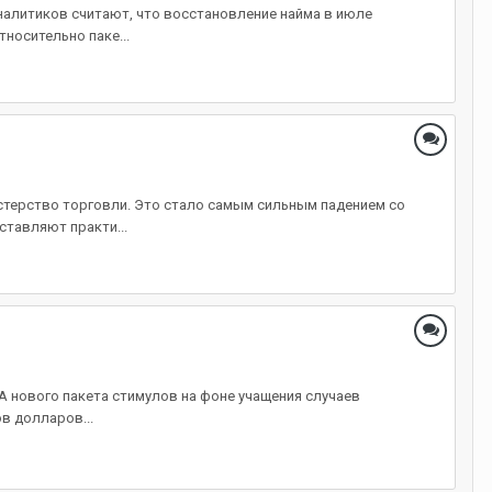
налитиков считают, что восстановление найма в июле
носительно паке...
стерство торговли. Это стало самым сильным падением со
тавляют практи...
ША нового пакета стимулов на фоне учащения случаев
в долларов...