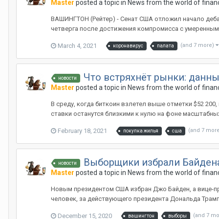
Master
posted a topic in
News from the world of finan
ВАШИНГТОН (Рейтер) - Сенат США отложил начало деба
четверга после достижения компромисса с умеренными
March 4, 2021
(and 7 more)
коронавирус
палата
Что встряхнёт рынки: данны
новости
Master
posted a topic in
News from the world of finan
В среду, когда биткоин взлетел выше отметки $52 200
ставки останутся близкими к нулю на фоне масштабных
February 18, 2021
(and 7 mor
покупка жилья
сша
Выборщики избрали Байдена
новости
Master
posted a topic in
News from the world of finan
Новым президентом США избран Джо Байден, а вице-п
человек, за действующего президента Дональда Трампа
December 15, 2020
(and 7 m
вашингтон
выборы