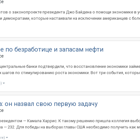
ce
тов о законопроекте президента Джо Байдена о помощи экономике в ус
 демократами, которые настаивали на исключении американцев с боле
е по безработице и запасам нефти
ce
, центральные банки подтвердили, что восстановление экономики займет
 шагов по стимулированию роста экономики. Вот три события, которые
e)
: он назвал свою первую задачу
ce
резидентом — Камала Харрис. К такому решению пришла коллегия выбо
 — 232. Для победы на выборах главы США необходимо получить как мин
ore)