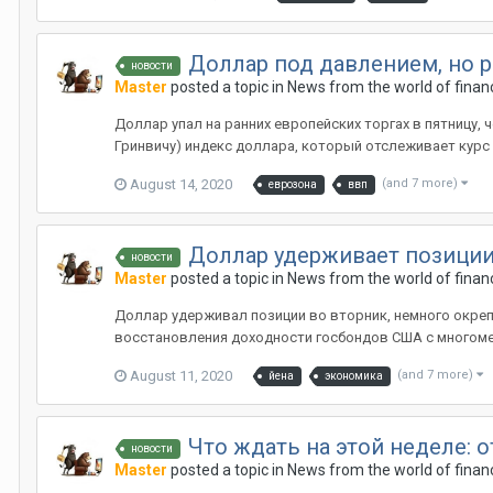
Доллар под давлением, но р
новости
Master
posted a topic in
News from the world of finan
Доллар упал на ранних европейских торгах в пятницу,
Гринвичу) индекс доллара, который отслеживает курс д
August 14, 2020
(and 7 more)
еврозона
ввп
Доллар удерживает позиции
новости
Master
posted a topic in
News from the world of finan
Доллар удерживал позиции во вторник, немного окреп
восстановления доходности госбондов США с многомес
August 11, 2020
(and 7 more)
йена
экономика
Что ждать на этой неделе: 
новости
Master
posted a topic in
News from the world of finan