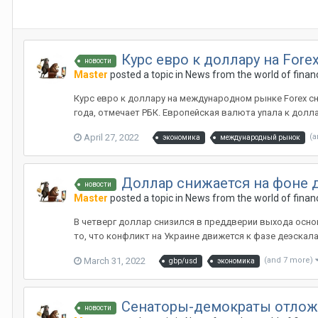
Курс евро к доллару на Fore
новости
Master
posted a topic in
News from the world of finan
Курс евро к доллару на международном рынке Forex сни
года, отмечает РБК. Европейская валюта упала к доллар
April 27, 2022
(a
экономика
международный рынок
Доллар снижается на фоне 
новости
Master
posted a topic in
News from the world of finan
В четверг доллар снизился в преддверии выхода осно
то, что конфликт на Украине движется к фазе деэскалац
March 31, 2022
(and 7 more)
gbp/usd
экономика
Сенаторы-демократы отложил
новости