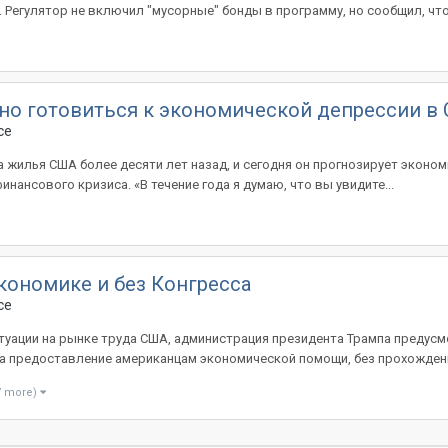
. Регулятор не включил "мусорные" бонды в программу, но сообщил, что.
жно готовиться к экономической депрессии в
ce
а жилья США более десяти лет назад, и сегодня он прогнозирует эконо
нансового кризиса. «В течение года я думаю, что вы увидите...
ономике и без Конгресса
ce
туации на рынке труда США, администрация президента Трампа предус
на предоставление американцам экономической помощи, без прохождени
7 more)