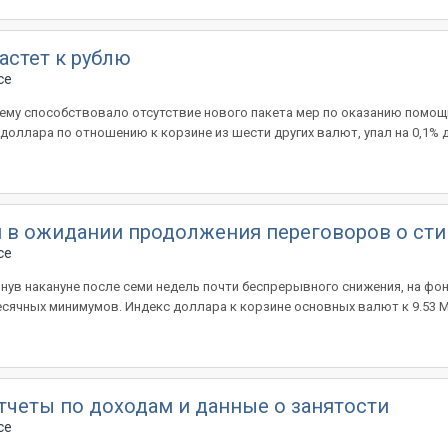
астет к рублю
ce
 чему способствовало отсутствие нового пакета мер по оказанию помощи
оллара по отношению к корзине из шести других валют, упал на 0,1% до
 в ожидании продолжения переговоров о ст
ce
нув накануне после семи недель почти беспрерывного снижения, на фо
ячных минимумов. Индекс доллара к корзине основных валют к 9.53 МС
отчеты по доходам и данные о занятости
ce