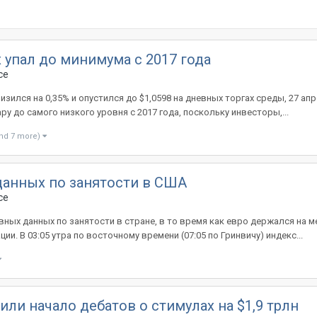
x упал до минимума с 2017 года
ce
зился на 0,35% и опустился до $1,0598 на дневных торгах среды, 27 апр
у до самого низкого уровня с 2017 года, поскольку инвесторы,...
nd 7 more)
данных по занятости в США
ce
вных данных по занятости в стране, в то время как евро держался на 
ии. В 03:05 утра по восточному времени (07:05 по Гринвичу) индекс...
и начало дебатов о стимулах на $1,9 трлн