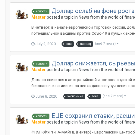
Доллар ослаб на фоне рост
новости
Master
posted a topic in
News from the world of finan
В четверг, в начале европейской торговой сессии, д
потенциальной вакцины против Covid-19 и лучших эконом
July 2, 2020
(and 7 more)
сша
nasdaq
Доллар снижается, сырьевы
новости
Master
posted a topic in
News from the world of finan
Доллар снизился к австралийской и новозеландской в
безопасные активы из-за неожиданного улучшения пока
June 8, 2020
(and 7 more)
экономика
йена
ЕЦБ сохранил ставки, расши
новости
Master
posted a topic in
News from the world of finan
ФРАНКФУРТ-НА-МАЙНЕ (Рейтер) - Европейский центроба