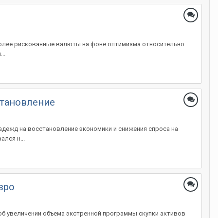
 более рискованные валюты на фоне оптимизма относительно
..
становление
надежд на восстановление экономики и снижения спроса на
лся н...
вро
 об увеличении объема экстренной программы скупки активов