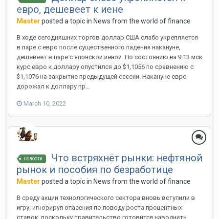
евро, дешевеет к иене
Master
posted a topic in
News from the world of finance
В ходе сегодняшних торгов доллар США слабо укрепляется
в паре с евро после существенного падения накануне,
дешевеет в паре с японской иеной. По состоянию на 9:13 мск
курс евро к доллару опустился до $1,1056 по сравнению с
$1,1076 на закрытие предыдущей сессии. Накануне евро
дорожал к доллару пр...
March 10, 2022
Что встряхнёт рынки: нефтяной
новости
рынок и пособия по безработице
Master
posted a topic in
News from the world of finance
В среду акции технологического сектора вновь вступили в
игру, игнорируя опасения по поводу роста процентных
ставок, поскольку правительство готовится наводнить