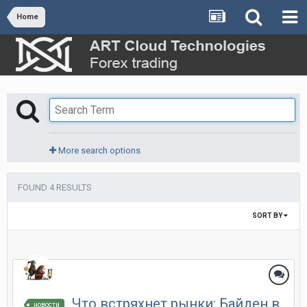
Home
More search options
FOUND 4 RESULTS
SORT BY
Что встряхнет рынки: Байден в
новости