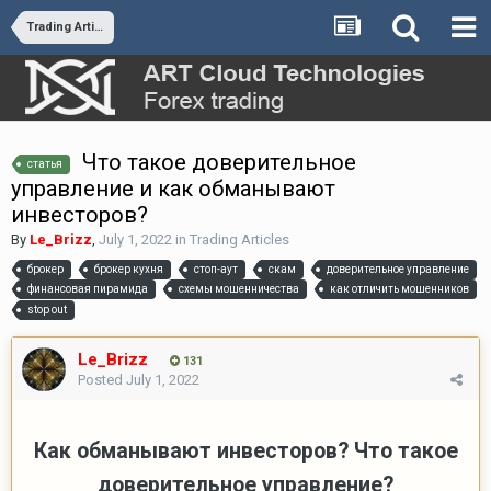
Trading Articles
Что такое доверительное
статья
управление и как обманывают
инвесторов?
By
Le_Brizz
,
July 1, 2022
in
Trading Articles
брокер
брокер кухня
стоп-аут
скам
доверительное управление
финансовая пирамида
схемы мошенничества
как отличить мошенников
stop out
Le_Brizz
131
Posted
July 1, 2022
Как обманывают инвесторов? Что такое
доверительное управление?