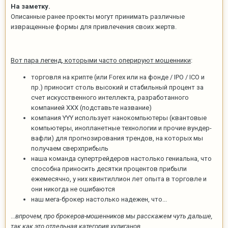
На заметку.
Описанные ранее проекты могут принимать различные
извращенные формы для привлечения своих жертв.
Вот пара легенд, которыми часто оперируют мошенники
:
торговля на крипте (или Forex или на фонде / IPO / ICO и
пр.) приносит столь высокий и стабильный процент за
счет искусственного интеллекта, разработанного
компанией ХХХ (подставьте название)
компания YYY использует нанокомпьютеры (квантовые
компьютеры, инопланетные технологии и прочие вундер-
вафли) для прогнозирования трендов, на которых мы
получаем сверхприбыль
наша команда супертрейдеров настолько гениальна, что
способна приносить десятки процентов прибыли
ежемесячно, у них квинтиллион лет опыта в торговле и
они никогда не ошибаются
наш мега-брокер настолько надежен, что...
...
впрочем, про брокеров-мошенников мы расскажем чуть дальше,
так как это отдельная категория хулиганов
.