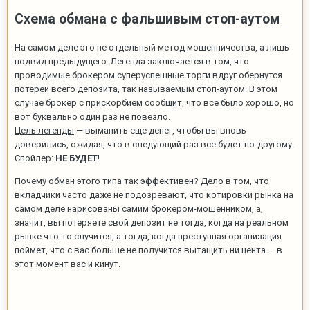
Схема обмана с фальшивым стоп-аутом
На самом деле это не отдельный метод мошенничества, а лишь
подвид предыдущего. Легенда заключается в том, что
проводимые брокером суперуспешные торги вдруг обернутся
потерей всего депозита, так называемым стоп-аутом. В этом
случае брокер с прискорбием сообщит, что все было хорошо, но
вот буквально один раз не повезло.
Цель легенды
— выманить еще денег, чтобы вы вновь
доверились, ожидая, что в следующий раз все будет по-другому.
Спойлер:
НЕ БУДЕТ
!
Почему обман этого типа так эффективен? Дело в том, что
вкладчики часто даже не подозревают, что котировки рынка на
самом деле нарисованы самим брокером-мошенником, а,
значит, вы потеряете свой депозит не тогда, когда на реальном
рынке что-то случится, а тогда, когда преступная организация
поймет, что с вас больше не получится вытащить ни цента — в
этот момент вас и кинут.