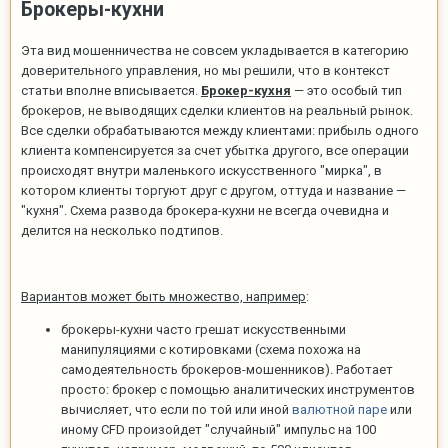
Брокеры-кухни
Эта вид мошенничества не совсем укладывается в категорию
доверительного управления, но мы решили, что в контекст
статьи вполне вписывается.
Брокер-кухня
— это особый тип
брокеров, не выводящих сделки клиентов на реальный рынок.
Все сделки обрабатываются между клиентами: прибыль одного
клиента компенсируется за счет убытка другого, все операции
происходят внутри маленького искусственного "мирка", в
котором клиенты торгуют друг с другом, оттуда и название —
"кухня". Схема развода брокера-кухни не всегда очевидна и
делится на несколько подтипов.
Вариантов может быть множество, например
:
брокеры-кухни часто грешат искусственными
манипуляциями с котировками (схема похожа на
самодеятельность брокеров-мошенников). Работает
просто: брокер с помощью аналитических инструментов
вычисляет, что если по той или иной
валютной паре
или
иному CFD произойдет "случайный" импульс на 100