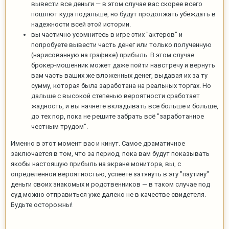
вывести все деньги — в этом случае вас скорее всего
пошлют куда подальше, но будут продолжать убеждать в
надежности всей этой истории.
вы частично усомнитесь в игре этих "актеров" и
попробуете вывести часть денег или только полученную
(нарисованную на графике) прибыль. В этом случае
брокер-мошенник может даже пойти навстречу и вернуть
вам часть ваших же вложенных денег, выдавая их за ту
сумму, которая была заработана на реальных торгах. Но
дальше с высокой степенью вероятности сработает
жадность, и вы начнете вкладывать все больше и больше,
до тех пор, пока не решите забрать всё "заработанное
честным трудом".
Именно в этот момент вас и кинут. Самое драматичное
заключается в том, что за период, пока вам будут показывать
якобы настоящую прибыль на экране монитора, вы, с
определенной вероятностью, успеете затянуть в эту "паутину"
деньги своих знакомых и родственников — в таком случае под
суд можно отправиться уже далеко не в качестве свидетеля.
Будьте осторожны!