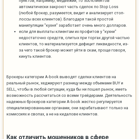
пунктов, например, медвежий, то 500 клиентов
автоматически закроют часть сделок по Stop Loss
(любой брокер, разумеется, видит и анализирует стоп-
лоссы всех клиентов). Благодаря такой простой
манипуляции "кухня" заработает очень много долларов.
если для выплаты клиентам их профитов у "кухни"
недостаточно средств, слитых при торгах другой частью
клиентов, то материализуется дефицит ликвидности, из-
за чего такой брокер может уйти в скам, проще говоря,
кинуть клиентов.
Брокеры категории А-book выводят сделки клиентов на
реальный рынок, хеджируют разницу между объемами BUY и
SELL, чтобы в любой ситуации, куда бы ни пошел рынок, иметь
возможность рассчитаться со всеми трейдерами. Деятельность
надежных брокеров категории A-book жестко регулируется
специализированными органами, они зарабатывают только на
комиссиях и свопах, а не на кидалове клиентов.
Как отличить мошенников в сфере