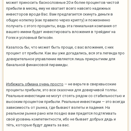
может приносить баснословные 20 и более процентов чистой
прибыли в месяц, ему не хватает всего навсего надежных
инвесторов вроде Вас. Вам предлагается скинуть деньги в
общую копилку (как правило через крипту) и пожизненно
получать с этого проценты, ведь эта гениальная компания от
вашего имени будет инвестировать вложения в трейдинг на
Forex и условный биткойн.
Казалось бы, что может быть проще, с вас вложения, с них
процент от прибыли. Как вы уже догадались, вся эта легенда про
доверительное управление является лишь прикрытием для
банальной финансовой пирамиды.
Избежать обмана очень просто
— не верьте в сверхвысокие
проценты прибыли, это все сказочки для доверчивой толпы.
Реальные инвестиции не могут стоять рядом со стабильностью и
высоким процентом прибыли. Реальные инвестиции — это всегда
зависимость от рынка, где бывают взлеты и падения. На
реальном рынке рано или поздно вам придется подтягивать
свой уровень компетентности, ибо не бывает добрых дядь и
тёть, которые будут думать за вас.