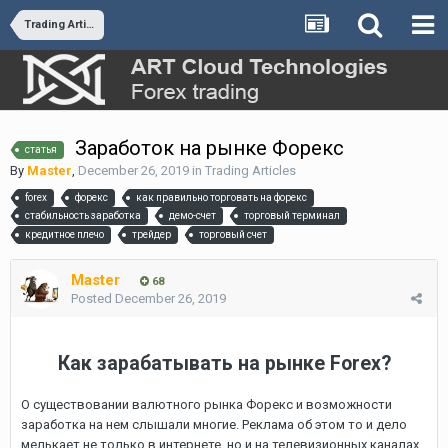
Trading Articles
Заработок на рынке Форекс
статья
By
Master
,
December 26, 2019
in
Trading Articles
forex
форекс
как правильно торговать на форекс
стабильность заработка
демо-счет
торговый терминал
кредитное плечо
трейдер
торговый счет
Master
68
Posted
December 26, 2019
Как зарабатывать на рынке Forex?
О существовании валютного рынка Форекс и возможности
заработка на нем слышали многие. Реклама об этом то и дело
мелькает не только в интернете, но и на телевизионных каналах.