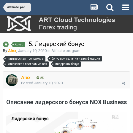
Affiliate program
5. Лидерский бонус
бонус
By
Alex
,
January 10, 2020
in
Affiliate program
партнерская программа
бонус при наличии квалификации
клиентская программа nox
лидерский бонус
Alex
25
Posted
January 10, 2020
Описание лидерского бонуса NOX Business