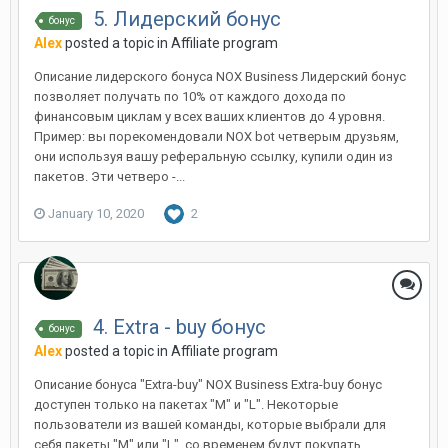
5. Лидерский бонус
бонус
Alex
posted a topic in
Affiliate program
Описание лидерского бонуса NOX Business Лидерский бонус
позволяет получать по 10% от каждого дохода по
финансовым циклам у всех ваших клиентов до 4 уровня.
Пример: вы порекомендовали NOX bot четверым друзьям,
они используя вашу реферальную ссылку, купили один из
пакетов. Эти четверо -...
January 10, 2020
2
4. Extra - buy бонус
бонус
Alex
posted a topic in
Affiliate program
Описание бонуса "Extra-buy" NOX Business Extra-buy бонус
доступен только на пакетах "M" и "L". Некоторые
пользователи из вашей команды, которые выбрали для
себя пакеты "M" или "L", со временем будут покупать