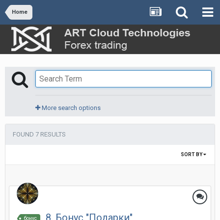
Home
More search options
FOUND 7 RESULTS
SORT BY
8. Бонус "Подарки"
бонус