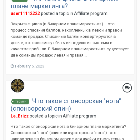
плане маркетинга?
user11112222
posted a topic in
Affiliate program
Закрытие цикла (в бинарном плане маркетинга) — это
процесс списания баллов, накопленных в левой и правой
команде продаж. Списанные баллы конвертируются в
деньги, которые могут быть выведены из системы в
качестве прибыли. В бинарном плане маркетинга существует
две команды продаж: левая и правая....
February 5, 2023
Что такое спонсорская "нога"
термин
(спонсорский спин)
Le_Brizz
posted a topic in
Affiliate program
Что такое спонсорская нога в бинарном плане маркетинга?
Спонсорская "нога" (спин или кураторская "нога") - это
направление в бинарном дереве для ячейки относительно