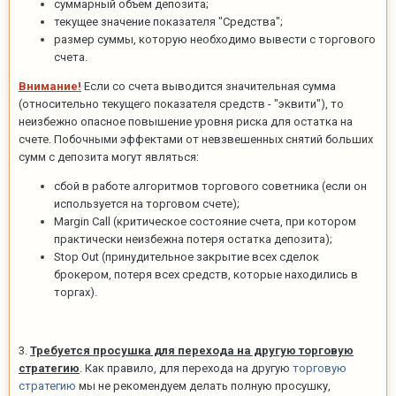
суммарный объем депозита;
текущее значение показателя "Средства";
размер суммы, которую необходимо вывести с торгового
счета.
Внимание!
Если со счета выводится значительная сумма
(относительно текущего показателя средств - "эквити"), то
неизбежно опасное повышение уровня риска для остатка на
счете. Побочными эффектами от невзвешенных снятий больших
сумм с депозита могут являться:
сбой в работе алгоритмов торгового советника (если он
используется на торговом счете);
Margin Call (критическое состояние счета, при котором
практически неизбежна потеря остатка депозита);
Stop Out (принудительное закрытие всех сделок
брокером, потеря всех средств, которые находились в
торгах).
3.
Требуется просушка для перехода на другую торговую
стратегию
. Как правило, для перехода на другую
торговую
стратегию
мы не рекомендуем делать полную просушку,