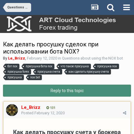
Questions about using the NOX bot
Как делать просушку сделок при
использовании бота NOX?
By
Le_Brizz
,
February 12, 2020
in
Questions about using the NOX bot
бот nox
просушка бота nox
что такое просушка
просушка nox
просушка forex
просушка счета
как сделать просушку счета
просушка
nox bot
Reply to this topic
Le_Brizz
131
Posted
February 12, 2020
Как делать просушку счета у брокера