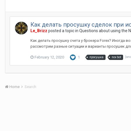
Как делать просушку сделок при и
Le_Brizz
posted a topic in
Questions about using the 
Как делать просушку счета у брокера Forex? Иногда во
рассмотрим разные ситуации и варианты просушек для 
February 12, 2020
1
(an
просушка
nox bot
Home
Search