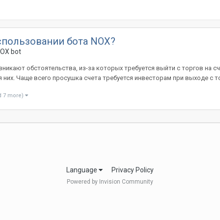
спользовании бота NOX?
NOX bot
зникают обстоятельства, из-за которых требуется выйти с торгов на с
них. Чаще всего просушка счета требуется инвесторам при выходе с то
d 7 more)
Language
Privacy Policy
Powered by Invision Community