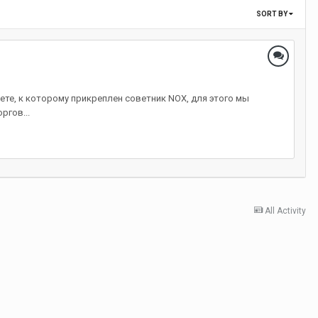
SORT BY
чете, к которому прикреплен советник NOX, для этого мы
ргов...
All Activity