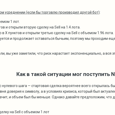
ом усреднении (если бы торговлю производил другой бот)
:
ъемом 1 лот.
в и открыли вторую сделку на Sell на 1.4 лота.
 Х пунктов и открыли третью сделку на Sell с объемом 1.96 лота.
уется и продолжает оставаться бычьим, поэтому мы проходим еще
дели, вы уже заметили, что риск нарастает экспоненциально, а вся
Как в такой ситуации мог поступить 
с нулевого шага — стартовая сделка вероятнее всего открылась б
овня доверия к символу, а в условиях кризиса, который был актуал
начит, и объем был бы меньше. Однако давайте предположим, что 
елку на Sell с объемом 1 лот