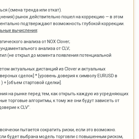
ься (смена тренда или откат).
днения) рынок действительно пошел на коррекцию — в этом
даментально подтверждают возможность глубокой коррекции.
льные вычисления
:
тического анализа от NOX Clover;
ундаментального анализа от CLV;
стил (не открыл до момента появления потенциальной
етом актуальных дистанций из Clover и актуальных
версных сделок] * [уровень доверия к символу EURUSD в
 + [объем стартовой сделки].
ия на рынке перед тем, как открыть каждую из усредняющих
е торговые алгоритмы, к тому же они будут зависеть от
оверие к CLV".
всячески пытается сократить риски, если это возможно.
сли будет выбрана модель торговли с повышенным риском,