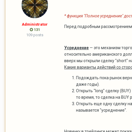
* функция "Полное усреднение" дост
Administrator
Перед подробным рассмотрение
131
109 posts
Усреднение
— это механизм торго
относительно американского дол
вверх мы открыли сделку "short" 
Какие варианты действий со сто
Подождать пока рынок верне
даже годы).
Открыть "long" сделку (BUY
то время, то сделка на BUY
Открыть еще одну сделку на 
называется "усреднение".
Новичку в трейдинге может показ