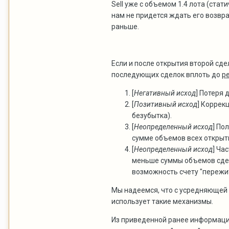
Sell уже с объемом 1.4 лота (стат
нам не придется ждать его возвр
раньше.
Если и после открытия второй сде
последующих сделок вплоть до
р
[
Негативный исход
] Потеря 
[
Позитивный исход
] Коррек
безубытка).
[
Неопределенный исход
] По
сумме объемов всех открыты
[
Неопределенный исход
] Ча
меньше суммы объемов сдело
возможность счету "пережи
Мы надеемся, что с усредняющей с
использует такие механизмы.
Из приведенной ранее информации