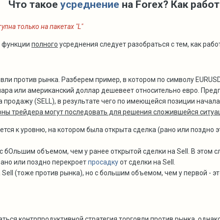
Что такое
усреднение
на Forex? Как рабо
упна только на пакетах "L"
м функции
полного
усреднения следует разобраться с тем, как рабо
вли против рынка. Разберем пример, в котором по символу EURUSD
лара или американский доллар дешевеет относительно евро. Пред
на продажу (SELL), в результате чего по имеющейся позиции начал
роны трейдера могут последовать для решения сложившейся ситуа
тся к уровню, на котором была открыта сделка (рано или поздно эт
) с бОльшим объемом, чем у ранее открытой сделки на Sell. В этом
 рано или поздно перекроет
просадку
от сделки на Sell.
Sell (тоже против рынка), но с большим объемом, чем у первой - э
аться контрпродуктивной стратегия торговли против рынка, однак