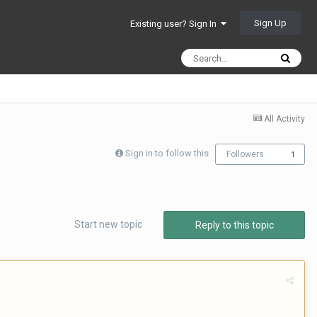
Sign Up
Existing user? Sign In
All Activity
Sign in to follow this
Followers
1
Start new topic
Reply to this topic