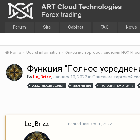
Forum
Site
Cabinet
FAQ
News
Home
Useful information
Описание торговой системы NOX Phoe
Функция "Полное усреднен
By
Le_Brizz
,
January 10, 2022
in
Описание торговой си
усредняющие сделки
мартингейл
настройки nox phoenix
Le_Brizz
Posted
January 10, 2022