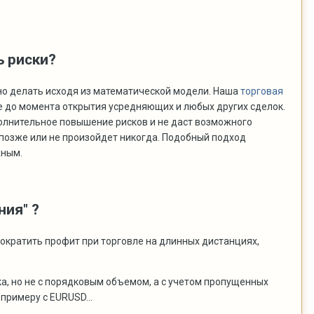
ь риски?
но делать исходя из математической модели. Наша
торговая
 до момента открытия усредняющих и любых других сделок.
олнительное повышение рисков и не даст возможного
 позже или не произойдет никогда. Подобный подход
жным.
ния" ?
сократить профит при торговле на длинных дистанциях,
а, но не с порядковым объемом, а с учетом пропущенных
примеру с EURUSD...