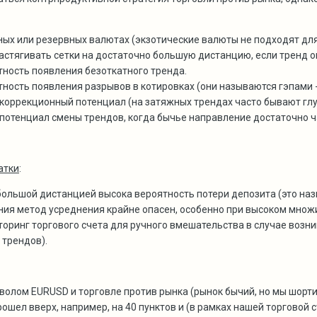
ных или резервных валютах (экзотические валюты не подходят для
астягивать сетки на достаточно большую дистанцию, если тренд 
тность появления безоткатного тренда.
ность появления разрывов в котировках (они называются гэпами - о
 коррекционный потенциал (на затяжных трендах часто бывают глу
 потенциал смены трендов, когда бычье направление достаточно ч
атки
:
большой дистанцией высока вероятность потери депозита (это назыв
ния метод усреднения крайне опасен, особенно при высоком множ
оринг торгового счета для ручного вмешательства в случае возн
 трендов).
олом EURUSD и торговле против рынка (рынок бычий, но мы шортим
рошел вверх, например, на 40 пунктов и (в рамках нашей торговой