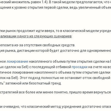
ический множитель равен 1.4). В такой модели предполагается, что
ащения к уровню открытия первой сделки, ведь увеличенный объе
лки рынок продолжит идти вверх, то в классической модели усред
еализации одного из следующих сценариев
:
депозита из-за отсутствия свободных средств.
ция рынка, дистанции которой будет достаточно для одновременног
лное
локирование
накопленного объема путем открытия сделки на 
х сделок на Sell) с последующей отбивкой
просадки
на счете на в
стичное локирование накопленного объема путем открытия сделки 
к на Sell). Этот подход полностью не остановит отток свободной
ть" затяжной или безоткатный тренд.
тратегией все более или менее понятно, пришло время вернуться к
 очевидно, что классический метод усреднения достаточно опасен