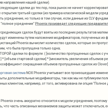
ив направления нашей сделки).
следующие сделки до тех пор, пока рынок не начнет корректироват
е открытия третьей сделки (из примера классической модели усре
ть усреднение, но только в том случае, если данные из CLV фун
 "полное усреднение"
Phoenix произведет следующие предварите
средняющих сделок будут взяты из последних результатов матема
будут изменены путем наложения модификаторов, полученных из ф
истанций Phoenix вычислит количество сделок, которые он пропу
тим, что была пропущена только одна;
ТОРОЙ сделки по формуле: ( [количество пропущенных сделок с уч
] * [объем стартовой сделки] * [множитель увеличения объемов ре
[коэффициент сокращения объемов пропущенных сделок из Clover] )
орговая система
NOX Phoenix учитывает все произошедшие изменен
ыты дополнительные модификаторы, так как мы не публикуем полны
ых клиентом, например, от того, активирована ли опция "Полное д
 Phoenix очень аккуратно относится к модели усреднения, поэтому 
, что часть описанных механизмов защиты может отключаться, е