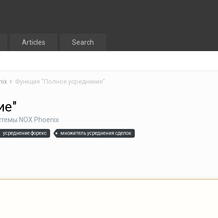
Articles
Search
nix
Функция "Полное усреднение"
ие"
стемы NOX Phoenix
усреднение форекс
множитель усреднения сделок