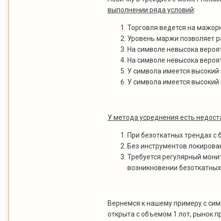
выполнении ряда условий
:
Торговля ведется на мажор
Уровень маржи позволяет р
На символе невысока вероя
На символе невысока вероят
У символа имеется высокий
У символа имеется высокий
У метода усреднения есть недост
При безоткатных трендах с 
Без инструментов локирова
Требуется регулярный монит
возникновении безоткатных
Вернемся к нашему примеру с симв
открыта с объемом 1 лот, рынок п