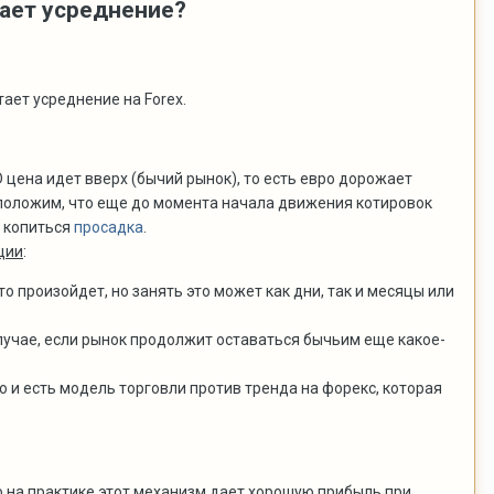
тает усреднение?
тает усреднение на Forex.
 цена идет вверх (бычий рынок), то есть евро дорожает
положим, что еще до момента начала движения котировок
а копиться
просадка
.
ции
:
о произойдет, но занять это может как дни, так и месяцы или
 случае, если рынок продолжит оставаться бычьим еще какое-
то и есть модель торговли против тренда на форекс, которая
о на практике
этот механизм дает хорошую прибыль при