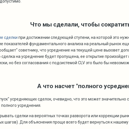
едопустимо.
Что мы сделали, чтобы сократит
е сделки
при достижении следующей ступени, на которой это нуж
е показателей фундаментального анализа на реальный рынок еще
общает" советнику, что усреднение на текущей цене вызовет доп
 сделка на усреднение будет пропущена, ее открытие произойдет
ски, но без согласования с подсистемой CLV это было бы невозмо
А что насчет "полного усредне
пуск" усредняющих сделок, очевидно, что это может значительно 
 полного усреднения.
рывать сделки на вероятных точках разворота или коррекции рынк
 шагов). Для объяснения проще всего будет вернуться к нашему 