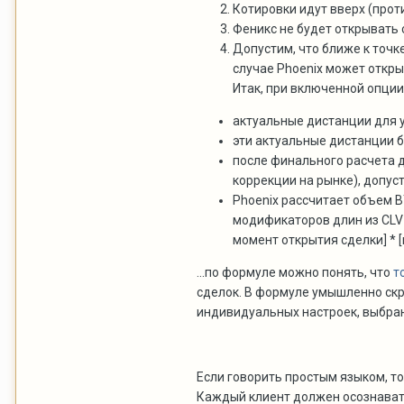
Котировки идут вверх (прот
Феникс не будет открывать 
Допустим, что ближе к точк
случае Phoenix может откры
Итак, при включенной опции
актуальные дистанции для у
эти актуальные дистанции 
после финального расчета д
коррекции на рынке), допус
Phoenix рассчитает объем В
модификаторов длин из CLV 
момент открытия сделки] * 
...по формуле можно понять, что
т
сделок. В формуле умышленно скр
индивидуальных настроек, выбранн
Если говорить простым языком, то
Каждый клиент должен осознавать