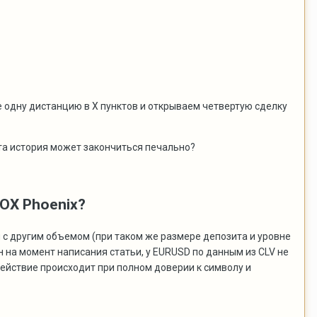
 одну дистанцию в Х пунктов и открываем четвертую сделку
 эта история может закончиться печально?
NOX Phoenix?
ы с другим объемом (при таком же размере депозита и уровне
ен на момент написания статьи, у EURUSD по данным из CLV не
действие происходит при полном доверии к символу и