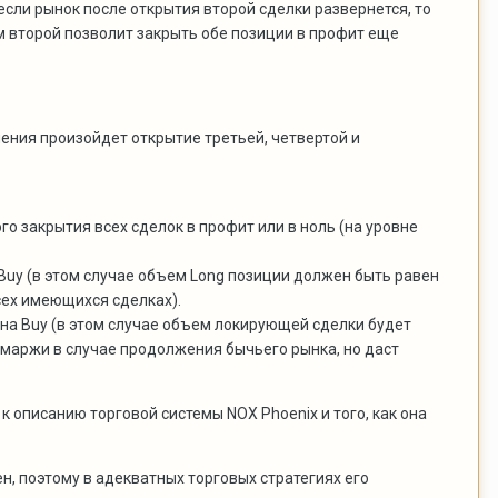
 если рынок после открытия второй сделки развернется, то
м второй позволит закрыть обе позиции в профит еще
нения произойдет открытие третьей, четвертой и
о закрытия всех сделок в профит или в ноль (на уровне
Buy (в этом случае объем Long позиции должен быть равен
сех имеющихся сделках).
на Buy (в этом случае объем локирующей сделки будет
 маржи в случае продолжения бычьего рынка, но даст
 описанию торговой системы NOX Phoenix и того, как она
, поэтому в адекватных торговых стратегиях его