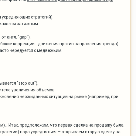
 усредняющих стратегий).
окажется затяжным.
т англ. "gap").
бокие коррекции - движения против направления тренда).
асто чередуется с медвежьим.
ается "stop out").
ителе увеличения объемов.
икновения неожиданных ситуаций на рынке (например, при
)... Итак, предположим, что первая сделка на продажу была
 стратегии) пора усредняться — открываем вторую сделку на