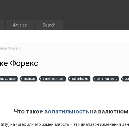
Articles
Search
ынке Форекс
ке Форекс
кие данные
трейдер
изменения цен
тайм фрейм
волатильность
фо
Что такое
волатильность
на валютном 
atility) на Forex или его изменчивость – это диапазон изменения 