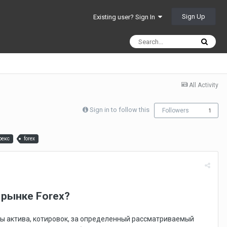
Sign Up
Existing user? Sign In
All Activity
Sign in to follow this
Followers
1
рекс
forex
рынке Forex?
цены актива, котировок, за определенный рассматриваемый