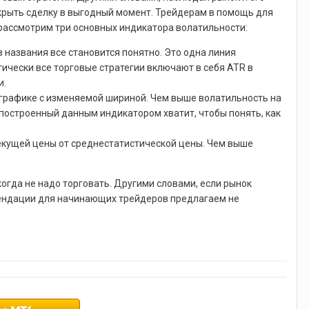
акрыть сделку в выгодный момент. Трейдерам в помощь для
 рассмотрим три основных индикатора волатильности:
 названия все становится понятно. Это одна линия
чески все торговые стратегии включают в себя ATR в
и.
м графике с изменяемой шириной. Чем выше волатильность на
к построенный данным индикатором хватит, чтобы понять, как
текущей цены от среднестатистической цены. Чем выше
когда не надо торговать. Другими словами, если рынок
омендации для начинающих трейдеров предлагаем не