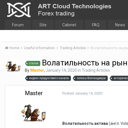
Forum
Site
Cabinet
FAQ
News
Home
Useful information
Trading Articles
Волатильность на р
Волатильность на рын
статья
By
Master
,
January 14, 2020
in
Trading Articles
индекс продуктового канала
полосы боллинджера
историчес
Master
Posted
January 14, 2020
Волатильность актива
(англ. Vol