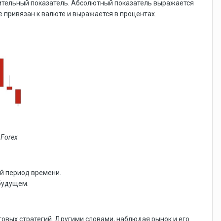
сительный показатель. Абсолютный показатель выражается
 привязан к валюте и выражается в процентах.
Forex
й период времени.
будущем.
овых стратегий. Другими словами, наблюдая рынок и его