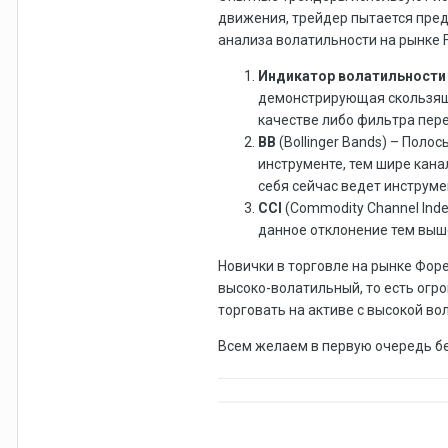
движения, трейдер пытается пред
анализа волатильности на рынке 
Индикатор волатильности
демонстрирующая скользяще
качестве либо фильтра пере
BB
(Bollinger Bands) – Пол
инструменте, тем шире кана
себя сейчас ведет инструме
CCI
(Commodity Channel Ind
данное отклонение тем выш
Новички в торговле на рынке Форе
высоко-волатильный, то есть огр
торговать на активе с высокой во
Всем желаем в первую очередь бе