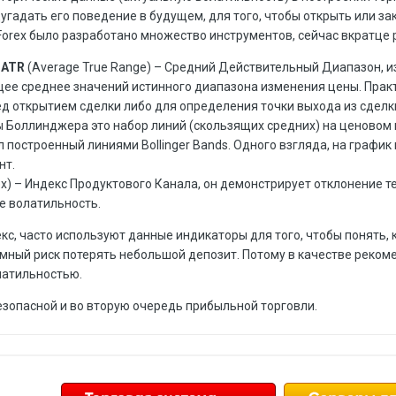
угадать его поведение в будущем, для того, чтобы открыть или з
Forex было разработано множество инструментов, сейчас вкратце
 ATR
(Average True Range) – Средний Действительный Диапазон, из
е среднее значений истинного диапазона изменения цены. Практи
д открытием сделки либо для определения точки выхода из сделк
осы Боллинджера это набор линий (скользящих средних) на ценово
л построенный линиями Bollinger Bands. Одного взгляда, на графи
нт.
ex) – Индекс Продуктового Канала, он демонстрирует отклонение 
е волатильность.
кс, часто используют данные индикаторы для того, чтобы понять, 
омный риск потерять небольшой депозит. Потому в качестве рек
латильностью.
зопасной и во вторую очередь прибыльной торговли.