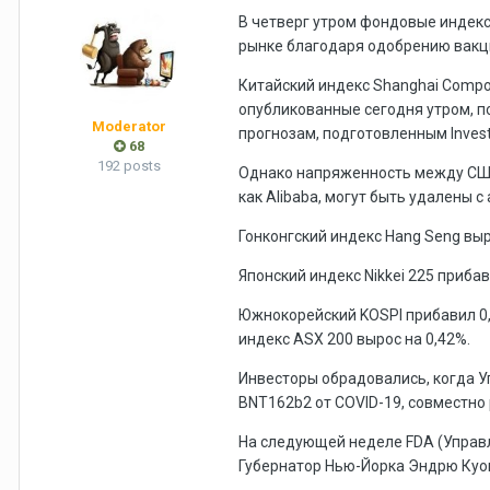
В четверг утром фондовые индекс
рынке благодаря одобрению вакц
Китайский индекс Shanghai Compos
опубликованные сегодня утром, пок
Moderator
прогнозам, подготовленным Investi
68
192 posts
Однако напряженность между США 
как Alibaba, могут быть удалены 
Гонконгский индекс Hang Seng выр
Японский индекс Nikkei 225 прибав
Южнокорейский KOSPI прибавил 0,3
индекс ASX 200 вырос на 0,42%.
Инвесторы обрадовались, когда 
BNT162b2 от COVID-19, совместно
На следующей неделе FDA (Управл
Губернатор Нью-Йорка Эндрю Куомо