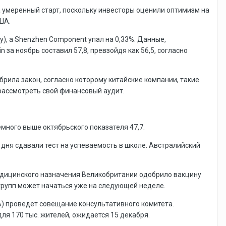
 умеренный старт, поскольку инвесторы оценили оптимизм на
ША.
чу), а Shenzhen Component упал на 0,33%. Данные,
n за ноябрь составил 57,8, превзойдя как 56,5, согласно
ила закон, согласно которому китайские компании, такие
 рассмотреть свой финансовый аудит.
немного выше октябрьского показателя 47,7.
 дня сдавали тест на успеваемость в школе. Австралийский
едицинского назначения Великобритании одобрило вакцину
 групп может начаться уже на следующей неделе.
) проведет совещание консультативного комитета.
ля 170 тыс. жителей, ожидается 15 декабря.