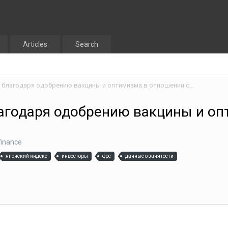
Articles
Search
Рынок Азии растет благодаря одобрению вакцины и оптимизма в отношении стимулов
лагодаря одобрению вакцины и оп
finance
японский индекс
инвесторы
фрс
данные о занятости