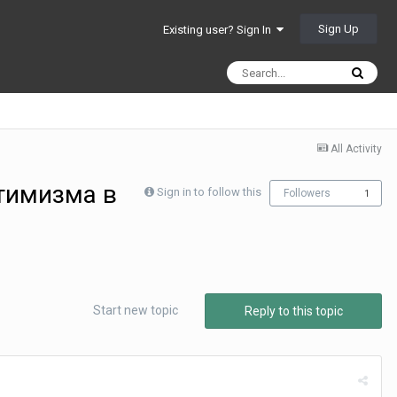
Sign Up
Existing user? Sign In
All Activity
тимизма в
Sign in to follow this
Followers
1
Start new topic
Reply to this topic