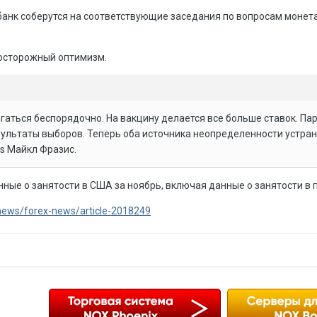
анк соберутся на соответствующие заседания по вопросам монета
осторожный оптимизм.
игаться беспорядочно. На вакцину делается все больше ставок. Па
зультаты выборов. Теперь оба источника неопределенности устра
rs Майкл Фразис.
нные о занятости в США за ноябрь, включая данные о занятости в
/news/forex-news/article-2018249