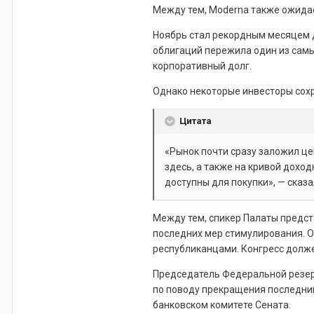
Между тем, Moderna также ожидае
Ноябрь стал рекордным месяцем д
облигаций пережила один из самы
корпоративный долг.
Однако некоторые инвесторы сох
Цитата
«Рынок почти сразу заложил цен
здесь, а также на кривой доход
доступны для покупки», — сказ
Между тем, спикер Палаты предст
последних мер стимулирования. О
республиканцами. Конгресс должен
Председатель Федеральной резер
по поводу прекращения последним
банковском комитете Сената.