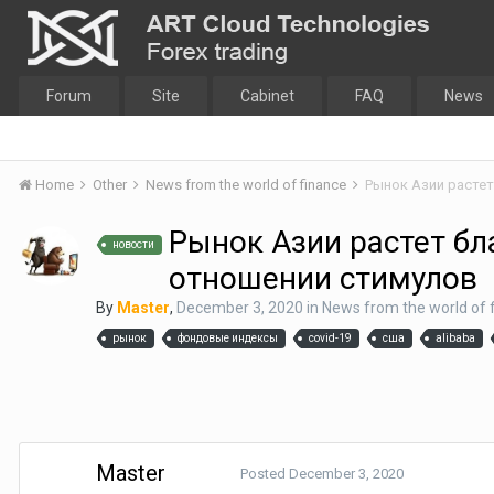
Forum
Site
Cabinet
FAQ
News
Home
Other
News from the world of finance
Рынок Азии растет б
новости
отношении стимулов
By
Master
,
December 3, 2020
in
News from the world of 
рынок
фондовые индексы
covid-19
сша
alibaba
Master
Posted
December 3, 2020