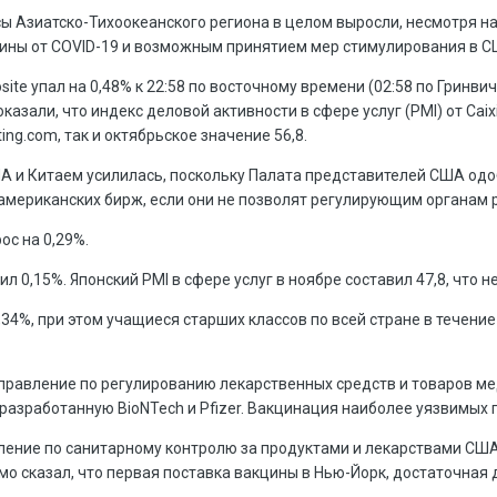
ы Азиатско-Тихоокеанского региона в целом выросли, несмотря на
ины от COVID-19 и возможным принятием мер стимулирования в С
ite упал на 0,48% к 22:58 по восточному времени (02:58 по Гринви
азали, что индекс деловой активности в сфере услуг (PMI) от Caixi
ng.com, так и октябрьское значение 56,8.
и Китаем усилилась, поскольку Палата представителей США одобр
с американских бирж, если они не позволят регулирующим органам
ос на 0,29%.
ил 0,15%. Японский PMI в сфере услуг в ноябре составил 47,8, что 
4%, при этом учащиеся старших классов по всей стране в течение
Управление по регулированию лекарственных средств и товаров м
 разработанную BioNTech и Pfizer. Вакцинация наиболее уязвимых
ение по санитарному контролю за продуктами и лекарствами США
 сказал, что первая поставка вакцины в Нью-Йорк, достаточная д