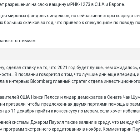
т разрешения на свою вакцину мРНК-1273 в США и Европе.
ля мировых фондовых индексов, но сейчас инвесторы сосредотач
х больших скачков за год, что привело к спекуляциям по поводу 
раняют оптимизм.
у, сделав ставку на то, что 2021 год будет лучше, чем ожидалось,
ности... В послании говорится о том, что лучшие дни еще впереди,
ала в интервью Bloomberg главный стратег отдела инвестиционног
авителей США Нэнси Пелоси и лидер демократов в Сенате Чак Шу
ни призвали, чтобы предложенная двумя партиями помощь в разме
 до 11 декабря прийти к консенсусу по мерам, если хочет избежат
вной системы Джером Пауэлл также заявил в среду, что между Ф
 программ экстренного кредитования в ноябре. Комментарии Пауэ