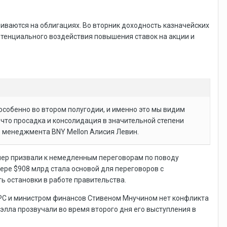
иваются на облигациях. Во вторник доходность казначейских
потенциального воздействия повышения ставок на акции и
 особенно во втором полугодии, и именно это мы видим
 и что просадка и консолидация в значительной степени
о менеджмента BNY Mellon Алисия Левин.
мер призвали к немедленным переговорам по поводу
ре $908 млрд стала основой для переговоров с
ь остановки в работе правительства.
РС и министром финансов Стивеном Мнучином нет конфликта
лла прозвучали во время второго дня его выступления в