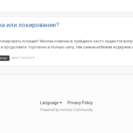
ка или локирование?
локировать позиции? Многие новички в трейдинге часто задаются вопр
 продолжить торговлю в полную силу, тем самым избежав издержек в 
(and 7 more)
ренда
Language
Privacy Policy
Powered by Invision Community