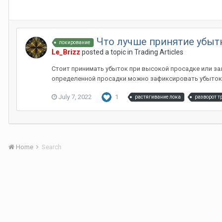
Что лучше принятие убыт
локирование
Le_Brizz
posted a topic in
Trading Articles
Стоит принимать убыток при высокой просадке или за
определенной просадки можно зафиксировать убыток и
July 7, 2022
1
растягивание лока
разворот т
Home
Search