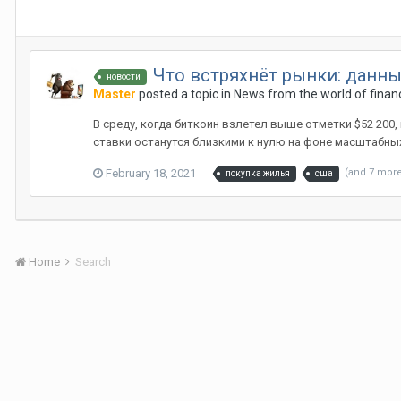
Что встряхнёт рынки: данны
новости
Master
posted a topic in
News from the world of finan
В среду, когда биткоин взлетел выше отметки $52 200
ставки останутся близкими к нулю на фоне масштабных
February 18, 2021
(and 7 mor
покупка жилья
сша
Home
Search