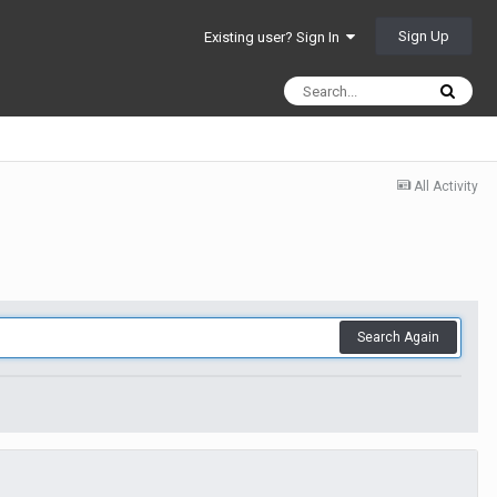
Sign Up
Existing user? Sign In
All Activity
Search Again