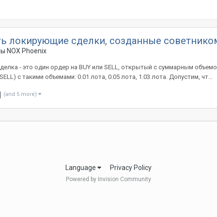
ь локирующие сделки, созданные советником
мы NOX Phoenix
делка - это один ордер на BUY или SELL, открытый с суммарным объем
L) с такими объемами: 0.01 лота, 0.05 лота, 1.03 лота. Допустим, чт...
(and 5 more)
Language
Privacy Policy
Powered by Invision Community