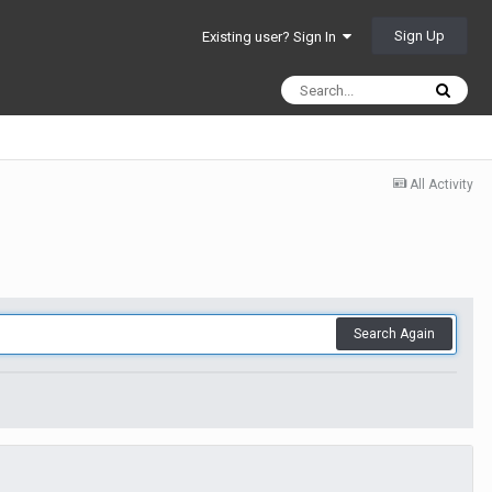
Sign Up
Existing user? Sign In
All Activity
Search Again