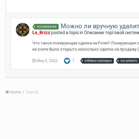
Можно ли вручную удалит
локирование
Le_Brizz
posted a topic in
Описание торговой систе
Что такое локирующая сделка на Forex? Локирующая с
на счете было открыто несколько сделок на продажу (SEL
May 3, 2022
1
отбивка просадки
nox phoenix
Home
Search