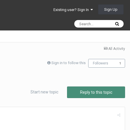
Sign Up
Existing user? Sign In
All Activity
Sign in to follow this
Followers
1
Start new topic
Reply to this topic