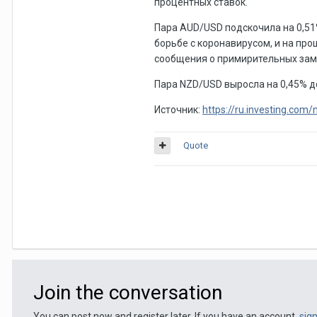
процентных ставок.
Пара
AUD/USD
подскочила на 0,51
борьбе с коронавирусом, и на пр
сообщения о примирительных зам
Пара
NZD/USD
выросла на 0,45% до
Источник:
https://ru.investing.com
Quote
Join the conversation
You can post now and register later. If you have an account,
sig