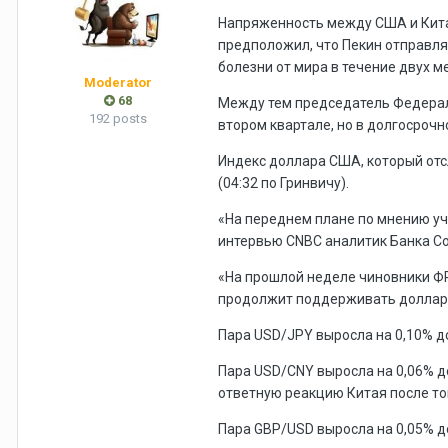
Напряженность между США и Китае
предположил, что Пекин отправля
болезни от мира в течение двух м
Moderator
68
Между тем председатель Федерал
192 posts
втором квартале, но в долгосроч
Индекс доллара США
, который от
(04:32 по Гринвичу).
«На переднем плане по мнению уч
интервью CNBC аналитик Банка С
«На прошлой неделе чиновники ФР
продолжит поддерживать доллар 
Пара
USD/JPY
выросла на 0,10% до
Пара
USD/CNY
выросла на 0,06% д
ответную реакцию Китая после тог
Пара
GBP/USD
выросла на 0,05% д