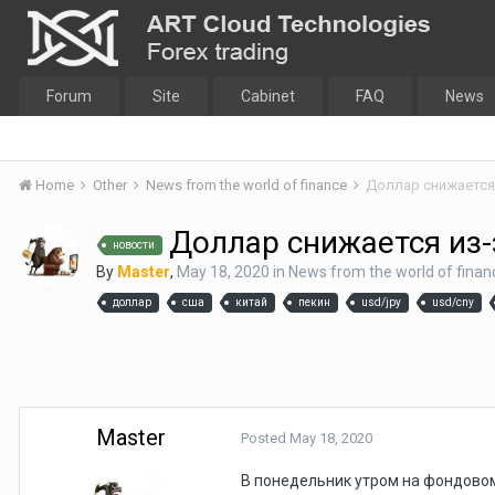
Forum
Site
Cabinet
FAQ
News
Home
Other
News from the world of finance
Доллар снижается
Доллар снижается из-
новости
By
Master
,
May 18, 2020
in
News from the world of finan
доллар
сша
китай
пекин
usd/jpy
usd/cny
Master
Posted
May 18, 2020
В понедельник утром на фондовом