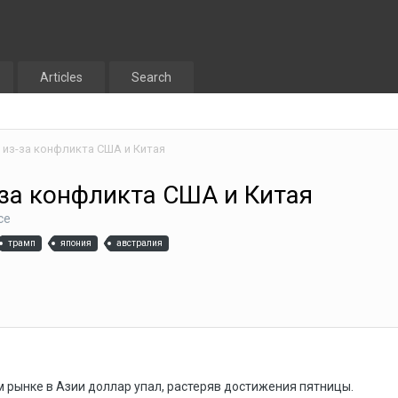
Articles
Search
 из-за конфликта США и Китая
за конфликта США и Китая
ce
трамп
япония
австралия
 рынке в Азии доллар упал, растеряв достижения пятницы.