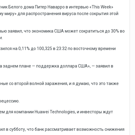
ник Белого дома Питер Наварро в интервью «This Week»
му миру» для распространения вируса после сокрытия этой
ю заявил, что экономика США может сократиться до 30% во
и.
зился на 0,11% до 100,325 в 23:32 по восточному времени
на заднем плане — поддержка доллара США», — заявил в
ые со второй волной заражения, и я думаю, что это также
 рецессию.
м для компании Huawei Technologies, и инвесторы ждут
ил в субботу, что банк рассматривает возможность снижения