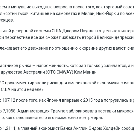
м в минувшие выходные возросла после того, как торговый совет
л «сотни тысяч китайцев на самолетах в Милан, Нью-Йорк и по все
есяцев.
ьной резервной системы США Джером Пауэлл в отдельном интервь
ной перспективе все же сможет избежать второй Великой депресси
слеживает его движение по отношению к корзине других валют, сни
астников рынка — напряженность, которая только усиливается, а 
одружества Австралии (OTC:CMWAY) Ким Манди.
С прокомментировали риски для американской экономики, связанн
США на этой неделе».
 107,12 после того, как Япония впервые с 2015 года погрузилась в
о 7,1058. Администрация Трампа заблокировала поставки микросхе
о, как стало известно о его возможных контрмерах.
о 1,2111, а главный экономист Банка Англии Эндрю Холдейн сообщ