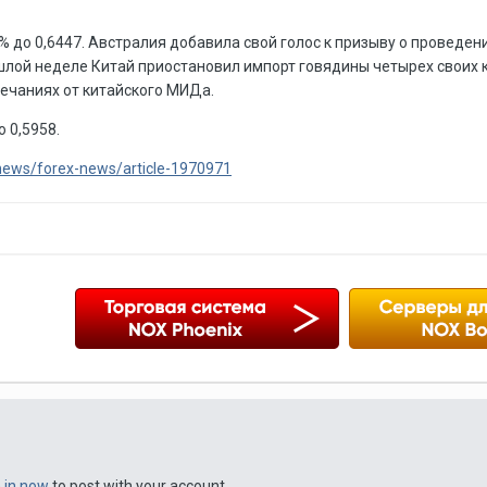
% до 0,6447. Австралия добавила свой голос к призыву о проведе
ошлой неделе Китай приостановил импорт говядины четырех своих 
ечаниях от китайского МИДа.
 0,5958.
/news/forex-news/article-1970971
n in now
to post with your account.