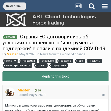
News from the world of finance
Страны ЕС договорились об
новости
условиях европейского "инструмента
поддержки" в связи с пандемией COVID-19
By
Master
,
May 9, 2020
in
News from the world of finance
covid-19
пандемия
страны ес
еврозона
ввп
кредиты
министры финансов
кризис
поддержка
Reply to this topic
Master
68
Posted
May 9, 2020
Министры финансов еврозоны договорились об условиях
европейского "инструмента поддержки" в связи с пандемией