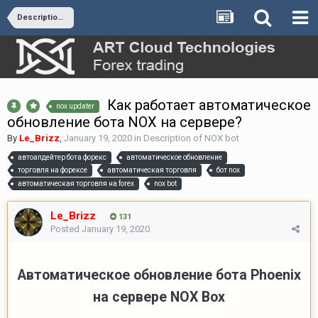
Description of NOX bot
Как работает автоматическое
nox updater
обновление бота NOX на сервере?
By
Le_Brizz
,
January 19, 2020
in
Description of NOX bot
автоапдейтер бота форекс
автоматическое обновление
торговля на форексе
автоматическая торговля
бот nox
автоматическая торговля на forex
nox bot
Le_Brizz
131
Posted
January 19, 2020
Автоматическое обновление бота Phoenix
на сервере NOX Box