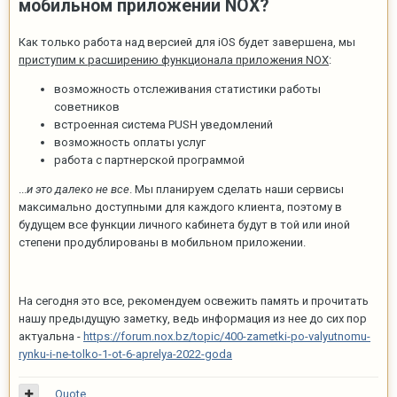
мобильном приложении NOX?
Как только работа над версией для iOS будет завершена, мы
приступим к расширению функционала приложения NOX
:
возможность отслеживания статистики работы
советников
встроенная система PUSH уведомлений
возможность оплаты услуг
работа с партнерской программой
...
и это далеко не все
. Мы планируем сделать наши сервисы
максимально доступными для каждого клиента, поэтому в
будущем все функции личного кабинета будут в той или иной
степени продублированы в мобильном приложении.
На сегодня это все, рекомендуем освежить память и прочитать
нашу предыдущую заметку, ведь информация из нее до сих пор
актуальна -
https://forum.nox.bz/topic/400-zametki-po-valyutnomu-
rynku-i-ne-tolko-1-ot-6-aprelya-2022-goda
Quote