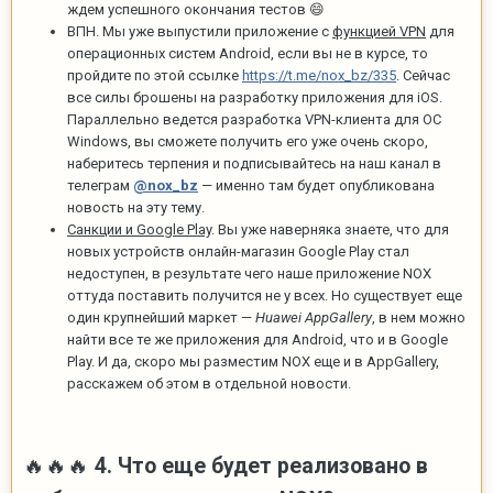
ждем успешного окончания тестов
😄
ВПН. Мы уже выпустили приложение с
функцией VPN
для
операционных систем Android, если вы не в курсе, то
пройдите по этой ссылке
https://t.me/nox_bz/335
. Сейчас
все силы брошены на разработку приложения для iOS.
Параллельно ведется разработка VPN-клиента для ОС
Windows, вы сможете получить его уже очень скоро,
наберитесь терпения и подписывайтесь на наш канал в
телеграм
@nox_bz
— именно там будет опубликована
новость на эту тему.
Санкции и Google Play
. Вы уже наверняка знаете, что для
новых устройств онлайн-магазин Google Play стал
недоступен, в результате чего наше приложение NOX
оттуда поставить получится не у всех. Но существует еще
один крупнейший маркет —
Huawei AppGallery
, в нем можно
найти все те же приложения для Android, что и в Google
Play. И да, скоро мы разместим NOX еще и в AppGallery,
расскажем об этом в отдельной новости.
4. Что еще будет реализовано в
🔥
🔥
🔥