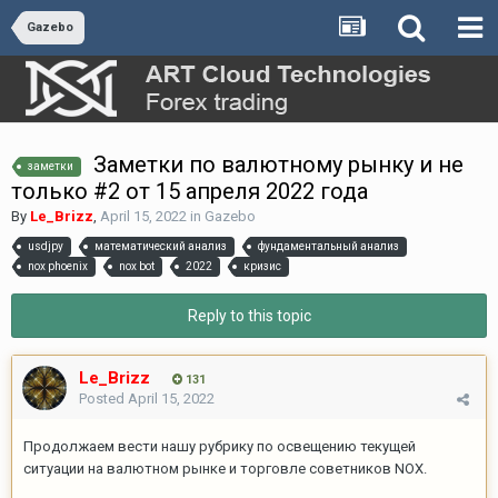
Gazebo
Заметки по валютному рынку и не
заметки
только #2 от 15 апреля 2022 года
By
Le_Brizz
,
April 15, 2022
in
Gazebo
usdjpy
математический анализ
фундаментальный анализ
nox phoenix
nox bot
2022
кризис
Reply to this topic
Le_Brizz
131
Posted
April 15, 2022
Продолжаем вести нашу рубрику по освещению текущей
ситуации на валютном рынке и торговле советников NOX.