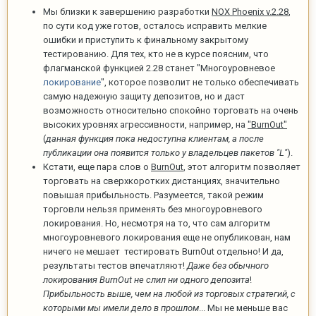
Мы близки к завершению разработки
NOX Phoenix v.2.28
,
по сути код уже готов, осталось исправить мелкие
ошибки и приступить к финальному закрытому
тестированию. Для тех, кто не в курсе поясним, что
флагманской функцией 2.28 станет "Многоуровневое
локирование
", которое позволит не только обеспечивать
самую надежную защиту депозитов, но и даст
возможность относительно спокойно торговать на очень
высоких уровнях агрессивности, например, на
"BurnOut"
(
данная функция пока недоступна клиентам, а после
публикации она появится только у владельцев пакетов "L"
).
Кстати, еще пара слов о
BurnOut
, этот алгоритм позволяет
торговать на сверхкоротких дистанциях, значительно
повышая прибыльность. Разумеется, такой режим
торговли нельзя применять без многоуровневого
локирования. Но, несмотря на то, что сам алгоритм
многоуровневого локирования еще не опубликован, нам
ничего не мешает тестировать BurnOut отдельно! И да,
результаты тестов впечатляют!
Даже без обычного
локирования BurnOut не слил ни одного депозита
!
Прибыльность выше, чем на любой из торговых стратегий, с
которыми мы имели дело в прошлом
... Мы не меньше вас