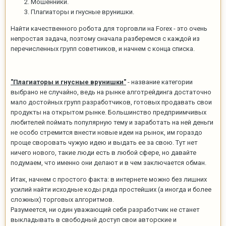
Мошенники.
Плагиаторы и гнусные врунишки.
Найти качественного робота для торговли на Forex - это очень
непростая задача, поэтому сначала разберемся с каждой из
перечисленных групп советников, и начнем с конца списка.
"Плагиаторы и гнусные врунишки"
- название категории
выбрано не случайно, ведь на рынке алготрейдинга достаточно
мало достойных групп разработчиков, готовых продавать свои
продукты на открытом рынке. Большинство предприимчивых
любителей поймать популярную тему и заработать на ней деньги
не особо стремится внести новые идеи на рынок, им гораздо
проще своровать чужую идею и выдать ее за свою. Тут нет
ничего нового, такие люди есть в любой сфере, но давайте
подумаем, что именно они делают и в чем заключается обман.
Итак, начнем с простого факта: в интернете можно без лишних
усилий найти исходные коды ряда простейших (а иногда и более
сложных) торговых алгоритмов.
Разумеется, ни один уважающий себя разработчик не станет
выкладывать в свободный доступ свои авторские и