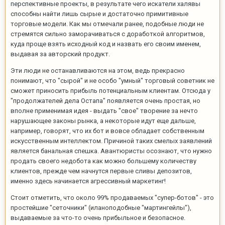
перспективные проекты, в результате чего искатели халявы
способны найти лишь сырые и достаточно примитивные
торговые модели. Как мы отмечали ранее, подобные люди не
стремятся сильно заморачиваться с доработкой алгоритмов,
куда проще взять исходный код и назвать его своим именем,
выдавая за авторский продукт.
Эти люди не останавливаются на этом, ведь прекрасно
понимают, что "сырой" и не особо "умный" торговый советник не
сможет приносить прибыль потенциальным клиентам. Отсюда у
"продолжателей дела Остапа" появляется очень простая, но
вполне применимая идея - выдать "свое" творение за нечто
нарушающее законы рынка, а некоторые идут еще дальше,
например, говорят, что их бот и вовсе обладает собственным
искусственным интеллектом. Причиной таких смелых заявлений
является банальная спешка. Авантюристы осознают, что нужно
продать своего недобота как можно большему количеству
клиентов, прежде чем начнутся первые сливы депозитов,
именно здесь начинается агрессивный маркетинг!
Стоит отметить, что около 99% продаваемых "супер-ботов" - это
простейшие "сеточники" (иланоподобные "мартингейлы"),
выдаваемые за что-то очень прибыльное и безопасное.