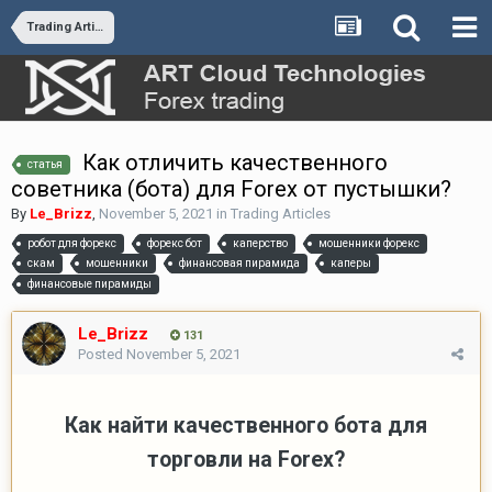
Trading Articles
Как отличить качественного
статья
советника (бота) для Forex от пустышки?
By
Le_Brizz
,
November 5, 2021
in
Trading Articles
робот для форекс
форекс бот
каперство
мошенники форекс
скам
мошенники
финансовая пирамида
каперы
финансовые пирамиды
Le_Brizz
131
Posted
November 5, 2021
Как найти качественного бота для
торговли на Forex?