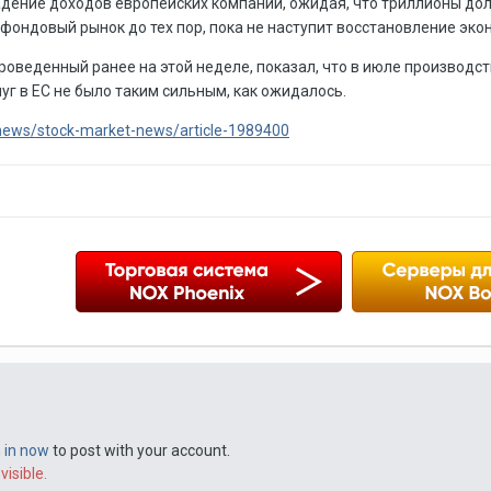
адение доходов европейских компаний, ожидая, что триллионы д
фондовый рынок до тех пор, пока не наступит восстановление эко
оведенный ранее на этой неделе, показал, что в июле производст
г в ЕС не было таким сильным, как ожидалось.
m/news/stock-market-news/article-1989400
n in now
to post with your account.
visible.