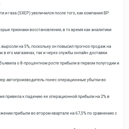
.
фти и газа (SXEP) увеличился после того, как компания
BP
оторые признаки восстановления, в то время как аналитики
, выросли на 5%, поскольку он повысил прогноз продаж на
к в его магазинах, так и через службы онлайн-доставки.
 объявила о 8-процентном росте прибыли в первом полугодии и
х мер автопроизводитель понес операционные убытки во
емия привела к падению ее операционной прибыли на 2% в
ижении прибыли во втором квартале на 67,5% по сравнению с