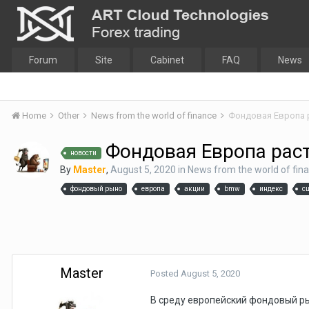
Forum
Site
Cabinet
FAQ
News
Home
Other
News from the world of finance
Фондовая Европа 
Фондовая Европа раст
новости
By
Master
,
August 5, 2020
in
News from the world of fin
фондовый рыно
европа
акции
bmw
индекс
с
Master
Posted
August 5, 2020
В среду европейский фондовый ры