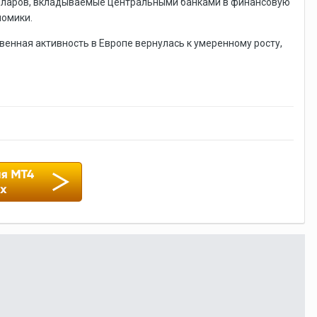
олларов, вкладываемые центральными банками в финансовую
номики.
венная активность в Европе вернулась к умеренному росту,