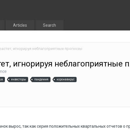
Articles
Search
растет, игнорируя неблагоприятные прогнозы
ет, игнорируя неблагоприятные 
ance
ша
инвесторы
пандемия
коронавирус
нок вырос, так как серия положительных квартальных отчетов о 