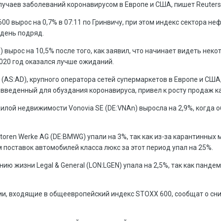
случаев заболеваний коронавирусом в Европе и США,
пишет
Reuters
600
вырос на 0,7% в 07:11 по Гринвичу, при этом индекс сектора не
 день подряд.
G
) вырос на 10,5% после того, как заявил, что начинает видеть нек
2020 год оказался лучше ожиданий.
 (AS:
AD
), крупного оператора сетей супермаркетов в Европе и США
н, введенный для обуздания коронавируса, привел к росту продаж ка
илой недвижимости Vonovia SE (DE:
VNAn
) выросла на 2,9%, когда
oren Werke AG (DE:
BMWG
) упали на 3%, так как из-за карантинны
 поставок автомобилей класса люкс за этот период упал на 25%.
ию жизни Legal & General (LON:
LGEN
) упала на 2,5%, так как панд
нии, входящие в общеевропейский индекс STOXX 600, сообщат о сн