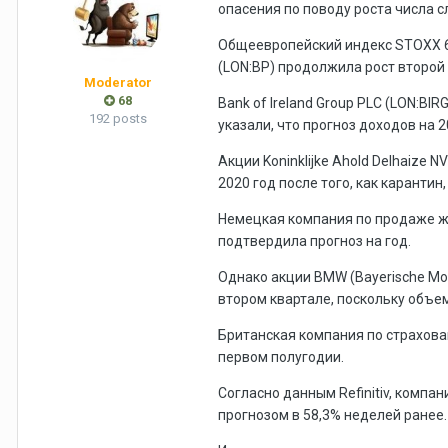
опасения по поводу роста числа 
Общеевропейский индекс
STOXX 
(LON:
BP
) продолжила рост второй
Moderator
68
Bank of Ireland Group PLC (LON:
BIR
192 posts
указали, что прогноз доходов на 
Акции Koninklijke Ahold Delhaize NV
2020 год после того, как каранти
Немецкая компания по продаже ж
подтвердила прогноз на год.
Однако акции BMW (Bayerische Mot
втором квартале, поскольку объем
Британская компания по страхован
первом полугодии.
Согласно данным Refinitiv, компа
прогнозом в 58,3% неделей ранее.