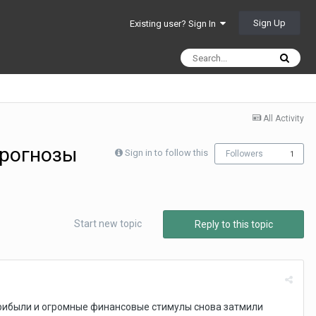
Sign Up
Existing user? Sign In
All Activity
прогнозы
Sign in to follow this
Followers
1
Start new topic
Reply to this topic
прибыли и огромные финансовые стимулы снова затмили