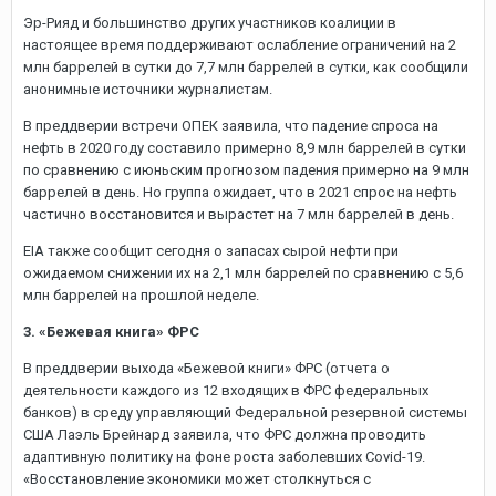
Эр-Рияд и большинство других участников коалиции в
настоящее время поддерживают ослабление ограничений на 2
млн баррелей в сутки до 7,7 млн баррелей в сутки, как сообщили
анонимные источники журналистам.
В преддверии встречи ОПЕК заявила, что падение спроса на
нефть в 2020 году составило примерно 8,9 млн баррелей в сутки
по сравнению с июньским прогнозом падения примерно на 9 млн
баррелей в день. Но группа ожидает, что в 2021 спрос на нефть
частично восстановится и вырастет на 7 млн баррелей в день.
EIA также сообщит сегодня о запасах сырой нефти при
ожидаемом снижении их на 2,1 млн баррелей по сравнению с 5,6
млн баррелей на прошлой неделе.
3. «Бежевая книга» ФРС
В преддверии выхода «Бежевой книги» ФРС (отчета о
деятельности каждого из 12 входящих в ФРС федеральных
банков) в среду управляющий Федеральной резервной системы
США Лаэль Брейнард заявила, что ФРС должна проводить
адаптивную политику на фоне роста заболевших Covid-19.
«Восстановление экономики может столкнуться с