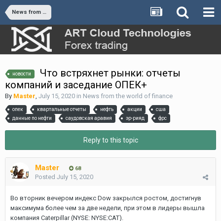
News from the world of finance
Что встряхнет рынки: отчеты
новости
компаний и заседание ОПЕК+
By
Master
,
July 15, 2020
in
News from the world of finance
опек
квартальные отчеты
нефть
акции
сша
данные по нефти
саудовская аравия
эр-рияд
фрс
Reply to this topic
Master
68
Posted
July 15, 2020
Во вторник вечером индекс Dow закрылся ростом, достигнув
максимума более чем за две недели, при этом в лидеры вышла
компания
Caterpillar
(NYSE: NYSE:
CAT
).