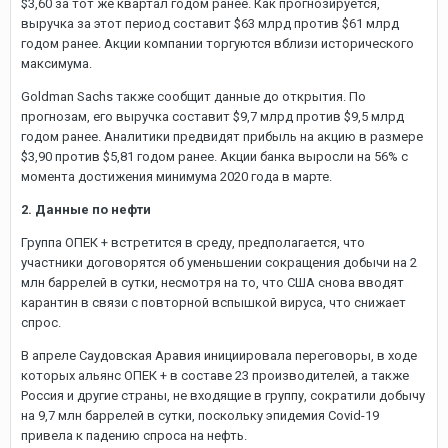
$3,60 за тот же квартал годом ранее. Как прогнозируется,
выручка за этот период составит $63 млрд против $61 млрд
годом ранее. Акции компании торгуются вблизи исторического
максимума.
Goldman Sachs также сообщит данные до открытия. По
прогнозам, его выручка составит $9,7 млрд против $9,5 млрд
годом ранее. Аналитики предвидят прибыль на акцию в размере
$3,90 против $5,81 годом ранее. Акции банка выросли на 56% с
момента достижения минимума 2020 года в марте.
2. Данные по нефти
Группа ОПЕК + встретится в среду, предполагается, что
участники договорятся об уменьшении сокращения добычи на 2
млн баррелей в сутки, несмотря на то, что США снова вводят
карантин в связи с повторной вспышкой вируса, что снижает
спрос.
В апреле Саудовская Аравия инициировала переговоры, в ходе
которых альянс ОПЕК + в составе 23 производителей, а также
Россия и другие страны, не входящие в группу, сократили добычу
на 9,7 млн баррелей в сутки, поскольку эпидемия Covid-19
привела к падению спроса на нефть.