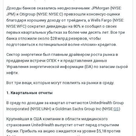
Доходы банков оказались неоднозначными: JPMorgan (NYSE:
JPM) и
Citigroup
(NYSE: NYSE:
C
) превзошли консенсус-оценки
благодаря хорошему доходу от трейдинга, а
Wells Fargo
(NYSE:
NYSE:
WFC
) сократил дивиденды на 80% и сообщил о своих
первых квартальных убытках за более чем десять лет. Все три
банка отложили около $28 млрд резервов, чтобы
подготовиться к потенциальной волне «плохих» кредитов.
Сектор энергетики был главным драйвером роста рынка в
преддверии встречи ОПЕК + и представления данных
Управления энергетической информации (EIA) по запасам сырой
нефти.
Вот три вещи, которые могут повлиять на рынки в среду.
1. Квартальные отчеты
В среду по доходам за квартал отчитаются UnitedHealth Group
Incorporated (NYSE:
UNH
) и
Goldman Sachs Group
Inc (NYSE:
GS
)
Крупнейшая в США компании в области медицинского
страхования UnitedHealth выпустит отчет перед открытием
биржи. Прибыль на акцию ожидается на уровне $5,18 против