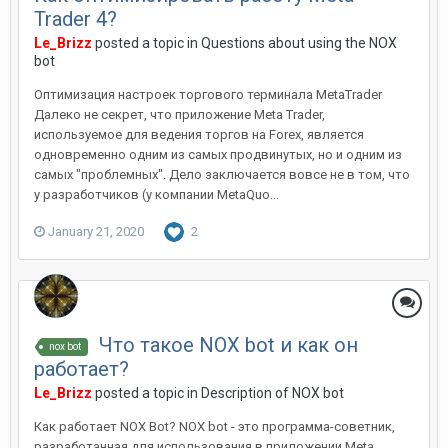
Trader 4?
Le_Brizz
posted a topic in
Questions about using the NOX
bot
Оптимизация настроек торгового терминала MetaTrader
Далеко не секрет, что приложение Meta Trader,
используемое для ведения торгов на Forex, является
одновременно одним из самых продвинутых, но и одним из
самых "проблемных". Дело заключается вовсе не в том, что
у разработчиков (у компании MetaQuo...
January 21, 2020
2
Что такое NOX bot и как он
nox bot
работает?
Le_Brizz
posted a topic in
Description of NOX bot
Как работает NOX Bot? NOX bot - это программа-советник,
разработанная для использования в приложении Meta