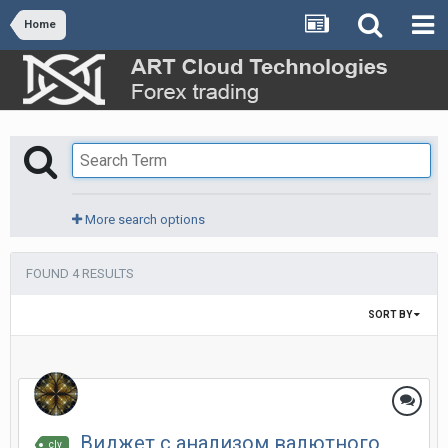
Home
More search options
FOUND 4 RESULTS
SORT BY
Виджет с анализом валютного
clv