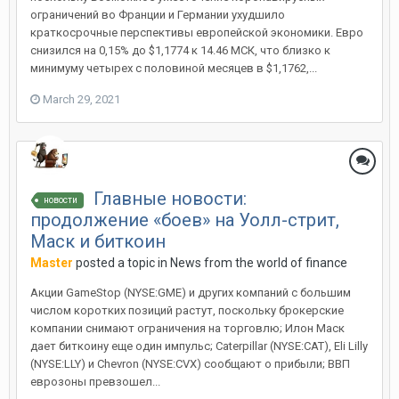
ограничений во Франции и Германии ухудшило
краткосрочные перспективы европейской экономики. Евро
снизился на 0,15% до $1,1774 к 14.46 МСК, что близко к
минимуму четырех с половиной месяцев в $1,1762,...
March 29, 2021
Главные новости:
новости
продолжение «боев» на Уолл-стрит,
Маск и биткоин
Master
posted a topic in
News from the world of finance
Акции GameStop (NYSE:GME) и других компаний с большим
числом коротких позиций растут, поскольку брокерские
компании снимают ограничения на торговлю; Илон Маск
дает биткоину еще один импульс; Caterpillar (NYSE:CAT), Eli Lilly
(NYSE:LLY) и Chevron (NYSE:CVX) сообщают о прибыли; ВВП
еврозоны превзошел...