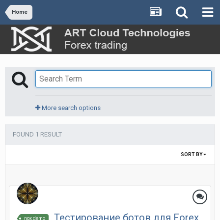
Home
More search options
FOUND 1 RESULT
SORT BY
Тестирование ботов для Forex
nox demo