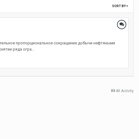
SORT BY
зательное пропорциональное сокращение добычи нефтяными
ятии ряда огра...
All Activity