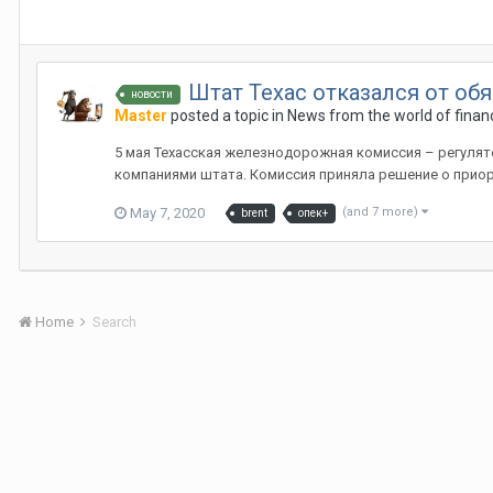
Штат Техас отказался от о
новости
Master
posted a topic in
News from the world of finan
5 мая Техасская железнодорожная комиссия – регуля
компаниями штата. Комиссия приняла решение о приори
May 7, 2020
(and 7 more)
brent
опек+
Home
Search