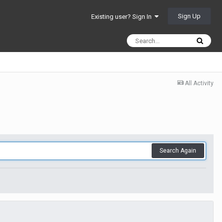
Sign Up
Existing user? Sign In
All Activity
Search Again