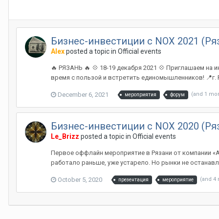
Бизнес-инвестиции с NOX 2021 (Ряз
Alex
posted a topic in
Official events
🔥 РЯЗАНЬ 🔥 💠 18-19 декабря 2021 💠 Приглашаем на
время с пользой и встретить единомышленников! 📍г. Р
December 6, 2021
(and 1 mo
мероприятия
форум
Бизнес-инвестиции с NOX 2020 (Ряз
Le_Brizz
posted a topic in
Official events
Первое оффлайн мероприятие в Рязани от компании «ART
работало раньше, уже устарело. Но рынки не останавли
October 5, 2020
(and 4
презентация
мероприятие