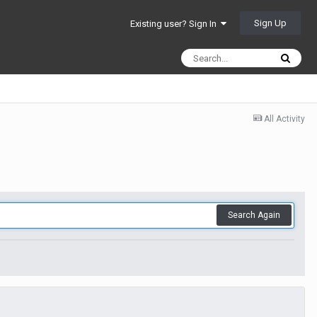
Sign Up
Existing user? Sign In
All Activity
Search Again