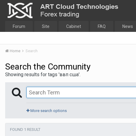
Forum
Site
Cabinet
FAQ
News
Home
Search
Search the Community
Showing results for tags 'ввп сша'.
More search options
FOUND 1 RESULT