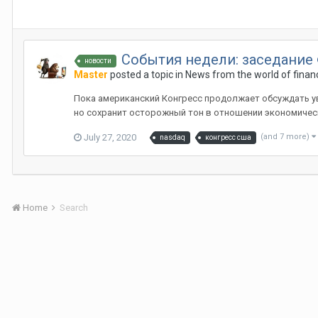
События недели: заседание
новости
Master
posted a topic in
News from the world of finan
Пока американский Конгресс продолжает обсуждать ув
но сохранит осторожный тон в отношении экономическ
July 27, 2020
(and 7 more)
nasdaq
конгресс сша
Home
Search