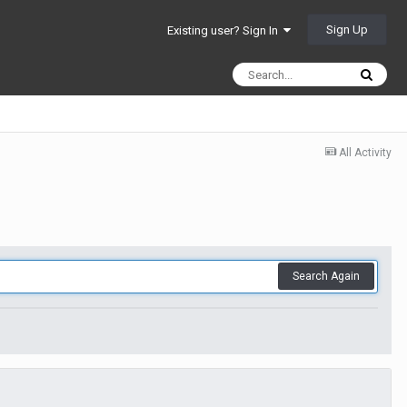
Sign Up
Existing user? Sign In
All Activity
Search Again