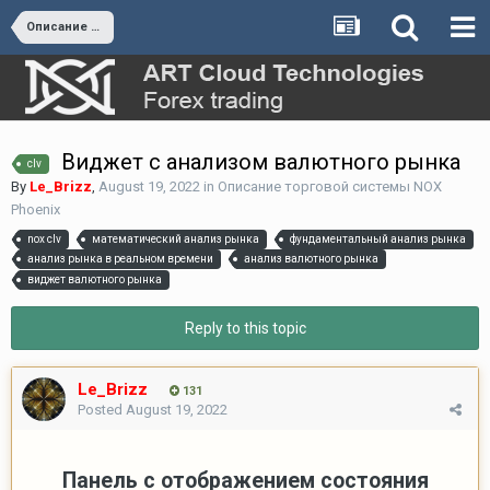
Описание торговой системы NOX Phoenix
Виджет с анализом валютного рынка
clv
By
Le_Brizz
,
August 19, 2022
in
Описание торговой системы NOX
Phoenix
nox clv
математический анализ рынка
фундаментальный анализ рынка
анализ рынка в реальном времени
анализ валютного рынка
виджет валютного рынка
Reply to this topic
Le_Brizz
131
Posted
August 19, 2022
Панель с отображением состояния