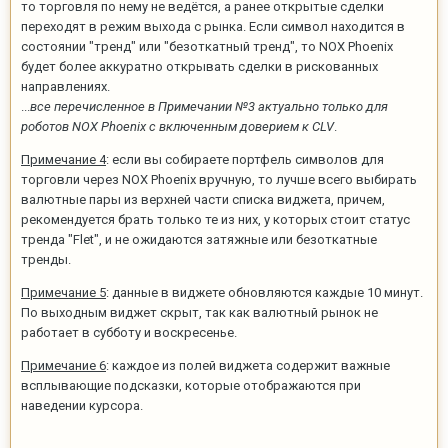
то торговля по нему не ведётся, а ранее открытые сделки
переходят в режим выхода с рынка. Если символ находится в
состоянии "тренд" или "безоткатный тренд", то NOX Phoenix
будет более аккуратно открывать сделки в рискованных
направлениях.
...
все перечисленное в Примечании №3 актуально только для
роботов NOX Phoenix с включенным доверием к CLV
.
Примечание 4
: если вы собираете портфель символов для
торговли через NOX Phoenix вручную, то лучше всего выбирать
валютные пары из верхней части списка виджета, причем,
рекомендуется брать только те из них, у которых стоит статус
тренда "Flet", и не ожидаются затяжные или безоткатные
тренды.
Примечание 5
: данные в виджете обновляются каждые 10 минут.
По выходным виджет скрыт, так как валютный рынок не
работает в субботу и воскресенье.
Примечание 6
: каждое из полей виджета содержит важные
всплывающие подсказки, которые отображаются при
наведении курсора.