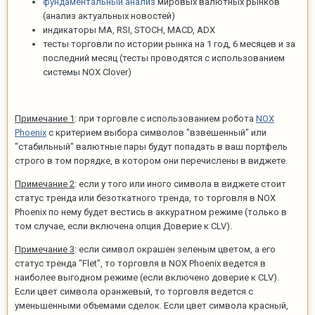
фундаментальный анализ
мировых валютных рынков
(анализ актуальных новостей)
индикаторы MA, RSI, STOCH, MACD, ADX
тесты торговли по истории рынка на 1 год, 6 месяцев и за
последний месяц (тесты проводятся с использованием
системы NOX Clover)
Примечание 1
: при торговле с использованием робота
NOX
Phoenix
с критерием выбора символов "взвешенный" или
"стабильный" валютные пары будут попадать в ваш портфель
строго в том порядке, в котором они перечислены в виджете.
Примечание 2
: если у того или иного символа в виджете стоит
статус тренда или безоткатного тренда, то торговля в NOX
Phoenix по нему будет вестись в аккуратном режиме (только в
том случае, если включена опция Доверие к CLV).
Примечание 3
: если символ окрашен зеленым цветом, а его
статус тренда "Flet", то торговля в NOX Phoenix ведется в
наиболее выгодном режиме (если включено доверие к CLV).
Если цвет символа оранжевый, то торговля ведется с
уменьшенными объемами сделок. Если цвет символа красный,