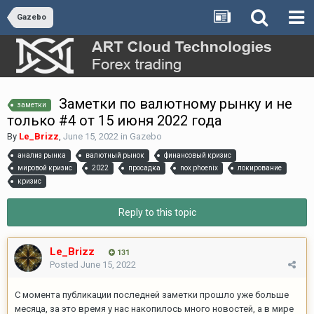
Gazebo
Заметки по валютному рынку и не
заметки
только #4 от 15 июня 2022 года
By
Le_Brizz
,
June 15, 2022
in
Gazebo
анализ рынка
валютный рынок
финансовый кризис
мировой кризис
2022
просадка
nox phoenix
локирование
кризис
Reply to this topic
Le_Brizz
131
Posted
June 15, 2022
С момента публикации последней заметки прошло уже больше
месяца, за это время у нас накопилось много новостей, а в мире