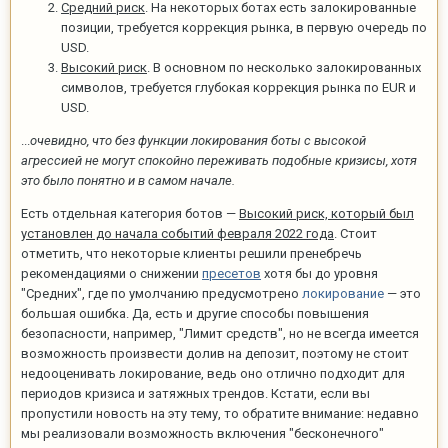
Средний риск
. На некоторых ботах есть залокированные
позиции, требуется коррекция рынка, в первую очередь по
USD.
Высокий риск
. В основном по несколько залокированных
символов, требуется глубокая коррекция рынка по EUR и
USD.
...
очевидно, что без функции локирования боты с высокой
агрессией не могут спокойно переживать подобные кризисы, хотя
это было понятно и в самом начале.
Есть отдельная категория ботов —
Высокий риск, который был
установлен до начала событий февраля 2022 года
. Стоит
отметить, что некоторые клиенты решили пренебречь
рекомендациями о снижении
пресетов
хотя бы до уровня
"Средних", где по умолчанию предусмотрено
локирование
— это
большая ошибка. Да, есть и другие способы повышения
безопасности, например, "Лимит средств", но не всегда имеется
возможность произвести долив на депозит, поэтому не стоит
недооценивать локирование, ведь оно отлично подходит для
периодов кризиса и затяжных трендов. Кстати, если вы
пропустили новость на эту тему, то обратите внимание: недавно
мы реализовали возможность включения "бесконечного"